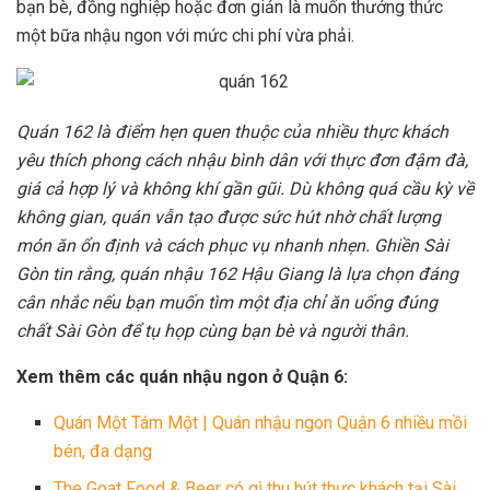
bạn bè, đồng nghiệp hoặc đơn giản là muốn thưởng thức
một bữa nhậu ngon với mức chi phí vừa phải.
Quán 162 là điểm hẹn quen thuộc của nhiều thực khách
yêu thích phong cách nhậu bình dân với thực đơn đậm đà,
giá cả hợp lý và không khí gần gũi. Dù không quá cầu kỳ về
không gian, quán vẫn tạo được sức hút nhờ chất lượng
món ăn ổn định và cách phục vụ nhanh nhẹn. Ghiền Sài
Gòn tin rằng, quán nhậu 162 Hậu Giang là lựa chọn đáng
cân nhắc nếu bạn muốn tìm một địa chỉ ăn uống đúng
chất Sài Gòn để tụ họp cùng bạn bè và người thân.
Xem thêm các quán nhậu ngon ở Quận 6:
Quán Một Tám Một | Quán nhậu ngon Quận 6 nhiều mồi
bén, đa dạng
The Goat Food & Beer có gì thu hút thực khách tại Sài