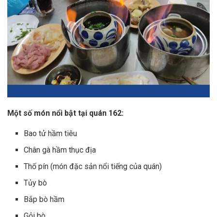
Một số món nổi bật tại quán 162:
Bao tử hầm tiêu
Chân gà hầm thục địa
Thố pín (món đặc sản nổi tiếng của quán)
Tủy bò
Bắp bò hầm
Gỏi bò