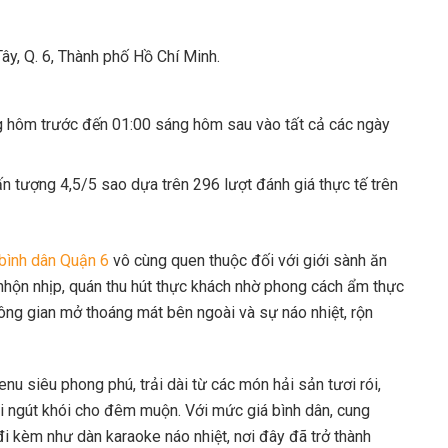
Tây, Q. 6, Thành phố Hồ Chí Minh.
g hôm trước đến 01:00 sáng hôm sau vào tất cả các ngày
 tượng 4,5/5 sao dựa trên 296 lượt đánh giá thực tế trên
bình dân Quận 6
vô cùng quen thuộc đối với giới sành ăn
nhộn nhịp, quán thu hút thực khách nhờ phong cách ẩm thực
ng gian mở thoáng mát bên ngoài và sự náo nhiệt, rộn
enu siêu phong phú, trải dài từ các món hải sản tươi rói,
hi ngút khói cho đêm muộn. Với mức giá bình dân, cung
 đi kèm như dàn karaoke náo nhiệt, nơi đây đã trở thành