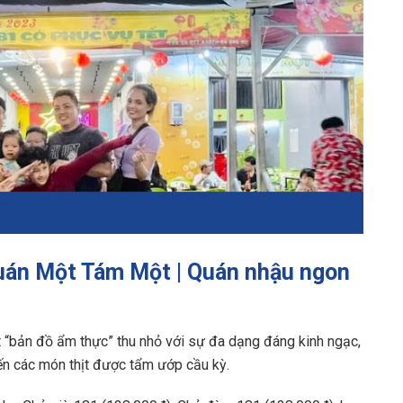
uán Một Tám Một | Quán nhậu ngon
“bản đồ ẩm thực” thu nhỏ với sự đa dạng đáng kinh ngạc,
đến các món thịt được tẩm ướp cầu kỳ.