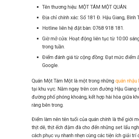
Tên thương hiệu: MỘT TÁM MỘT QUÁN.
Địa chỉ chính xác: Số 181 Đ. Hậu Giang, Bình 
Hotline liên hệ đặt bàn: 0768 918 181.
Giờ mở cửa: Hoạt động liên tục từ 10:00 sán
trong tuần.
Điểm đánh giá từ cộng đồng: Đạt mức điểm ấn
Google.
Quán Một Tám Một là một trong những
quán nhậu 
tại khu vực. Nằm ngay trên con đường Hậu Giang 
đường phố phóng khoáng, kết hợp hài hòa giữa khô
ràng bên trong.
Điểm làm nên tên tuổi của quán chính là thế giới m
thịt dê, thịt ếch đậm đà cho đến những set lẩu ng
cách phục vụ nhanh nhẹn cùng các tiện ích giải trí