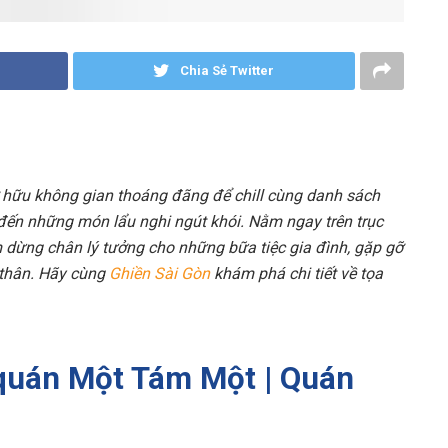
Chia Sẻ Twitter
hữu không gian thoáng đãng để chill cùng danh sách
 đến những món lẩu nghi ngút khói. Nằm ngay trên trục
dừng chân lý tưởng cho những bữa tiệc gia đình, gặp gỡ
 thân. Hãy cùng
Ghiền Sài Gòn
khám phá chi tiết về tọa
 quán Một Tám Một | Quán