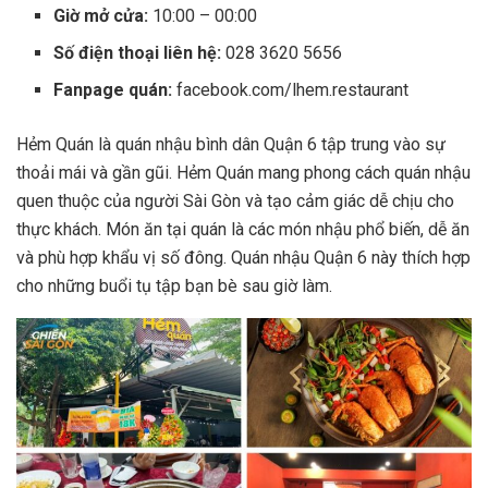
Giờ mở cửa:
10:00 – 00:00
Số điện thoại liên hệ:
028 3620 5656
Fanpage quán:
facebook.com/lhem.restaurant
Hẻm Quán là quán nhậu bình dân Quận 6 tập trung vào sự
thoải mái và gần gũi. Hẻm Quán mang phong cách quán nhậu
quen thuộc của người Sài Gòn và tạo cảm giác dễ chịu cho
thực khách. Món ăn tại quán là các món nhậu phổ biến, dễ ăn
và phù hợp khẩu vị số đông. Quán nhậu Quận 6 này thích hợp
cho những buổi tụ tập bạn bè sau giờ làm.