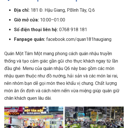
Địa chỉ:
181 Đ. Hậu Giang, P.Bình Tây, Q.6
Giờ mở cửa:
10:00–01:00
Số điện thoại liên hệ:
0768 918 181
Fanpage quán:
facebook.com/quan181haugiang
Quán Một Tám Một mang phong cách quán nhậu truyền
thống và tạo cảm giác gần gũi cho thực khách ngay từ lần
đầu ghé. Menu của quán nhậu Q6 này bao gồm các món
nhậu quen thuộc như đồ nướng, hải sản và các món lai rai,
nên nhóm bạn dễ gọi món theo khẩu vị chung. Chất lượng
món ăn ổn định và cách nêm nếm vừa miệng giúp quán giữ
chân khách quen lâu dài.