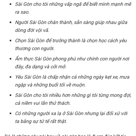
Sài Gòn cho tôi những vấp ngã để biết mình mạnh mẽ
ra sao.
Người Sài Gòn chân thành, sẵn sàng giúp nhau giữa
dòng đời vội vã.
Chọn Sài Gòn để trưởng thành là chọn học cách yêu
thương con người.
Ẩm thực Sài Gòn phong phú như chính con người nơi
đây, đa dạng và cởi mở.
Yêu Sài Gòn là chấp nhận cả những ngày kẹt xe, mưa
ngập và những buổi tối về muộn.
Sài Gòn cho tôi nhiều hơn những gì tôi từng mong đợi,
cả niềm vui lẫn thử thách.
Có những người xa lạ ở Sài Gòn nhưng lại đối xử với
ta bằng sự tử tế rất thật.