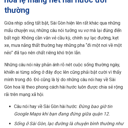
thường
Giữa nhịp sống tất bật, Sài Gòn hiện lên rất khác qua những
mẩu chuyện vui, những câu nói tưởng vu vơ mà lại đúng đến
bất ngờ. Không cần văn vẻ cầu kỳ, chính sự lạc đường, kẹt
xe, mưa nắng thất thường hay những pha “đi một nơi về một
nẻo” đã tạo nên chất riêng khó trộn lẫn.
Những câu nói này phản ánh rõ nét cuộc sống thường ngày,
khiến ai từng sống ở đây đọc lên cũng phải bật cười vì thấy
mình trong đó. Đó cũng là lý do những câu nói hay về Sài
Gòn hoa lệ theo phong cách hài hước luôn được chia sẻ rộng
rãi trên mạng xã hội.
Câu nói hay về Sài Gòn hài hước:
Đừng bao giờ tin
Google Maps khi bạn đang đứng giữa quận 12.
Sống ở Sài Gòn, lạc đường là chuyện bình thường như