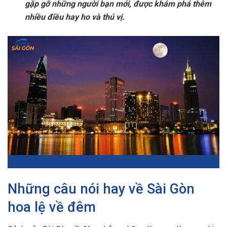
gặp gỡ những người bạn mới, được khám phá thêm
nhiều điều hay ho và thú vị.
Những câu nói hay về Sài Gòn
hoa lệ về đêm