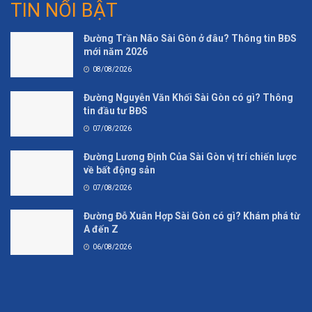
TIN NỔI BẬT
Đường Trần Não Sài Gòn ở đâu? Thông tin BĐS
mới năm 2026
08/08/2026
Đường Nguyễn Văn Khối Sài Gòn có gì? Thông
tin đầu tư BĐS
07/08/2026
Đường Lương Định Của Sài Gòn vị trí chiến lược
về bất động sản
07/08/2026
Đường Đỗ Xuân Hợp Sài Gòn có gì? Khám phá từ
A đến Z
06/08/2026