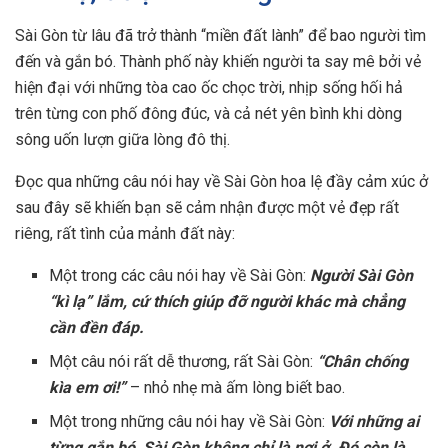
Sài Gòn từ lâu đã trở thành “miền đất lành” để bao người tìm
đến và gắn bó. Thành phố này khiến người ta say mê bởi vẻ
hiện đại với những tòa cao ốc chọc trời, nhịp sống hối hả
trên từng con phố đông đúc, và cả nét yên bình khi dòng
sông uốn lượn giữa lòng đô thị.
Đọc qua những câu nói hay về Sài Gòn hoa lệ đầy cảm xúc ở
sau đây sẽ khiến bạn sẽ cảm nhận được một vẻ đẹp rất
riêng, rất tình của mảnh đất này:
Một trong các câu nói hay về Sài Gòn​:
Người Sài Gòn
“kì lạ” lắm, cứ thích giúp đỡ người khác mà chẳng
cần đền đáp.
Một câu nói rất dễ thương, rất Sài Gòn:
“Chân chống
kìa em ơi!”
– nhỏ nhẹ mà ấm lòng biết bao.
Một trong những câu nói hay về Sài Gòn​:
Với những ai
từng gắn bó, Sài Gòn không chỉ là nơi ở. Đó còn là