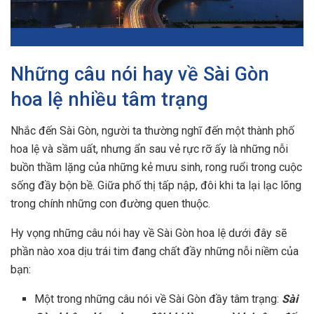
Những câu nói hay về Sài Gòn
hoa lệ nhiều tâm trạng
Nhắc đến Sài Gòn, người ta thường nghĩ đến một thành phố
hoa lệ và sầm uất, nhưng ẩn sau vẻ rực rỡ ấy là những nỗi
buồn thầm lặng của những kẻ mưu sinh, rong ruổi trong cuộc
sống đầy bộn bề. Giữa phố thị tấp nập, đôi khi ta lại lạc lõng
trong chính những con đường quen thuộc.
Hy vọng những câu nói hay về Sài Gòn hoa lệ dưới đây sẽ
phần nào xoa dịu trái tim đang chất đầy những nỗi niềm của
bạn:
Một trong những câu nói về Sài Gòn​ đầy tâm trạng:
Sài