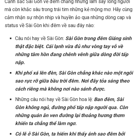
Cảnh sắc Sài Gòn về đêm chẳng những làm say lòng người
mà còn khắc sâu trong trái tim những kẻ mộng mơ. Hãy cùng
cảm nhận sự nhộn nhịp và huyền ảo qua những dòng cap và
status về Sài Gòn khi đêm về sau đây nào:
Câu nói hay về Sài Gòn​:
Sài Gòn trong đêm Giáng sinh
thật đặc biệt. Cái lạnh vừa đủ như vòng tay vỗ về
những tâm hồn đang chênh vênh giữa dòng đời tấp
nập.
Khi phố xá lên đèn, Sài Gòn chẳng khác nào một ngôi
sao rực rỡ giữa bầu trời đêm. Nơi đây tỏa sáng theo
cách riêng mà không nơi nào sánh được.
Những câu nói hay về Sài Gòn hoa lệ:
Ban đêm, Sài
Gòn không ngủ, đường phố tấp nập người qua. Còn
những quán ăn ven đường lại thoảng hương thơm
khiến ta chẳng thể làm ngơ.
Có lẽ ở Sài Gòn, ta hiếm khi thấy ánh sao đêm bởi