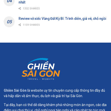
nhất
1332 SHARES
Review vở xiếc Vùng Đất Kỳ Bí: Trình diễn, giá vé, chỗ ngồi
1159 SHARES
Ghiền Sài Gòn
là website uy tín chuyên cung cấp thông tin đầy đủ
và hấp dẫn về ẩm thực, du lịch và giải trí tại Sài Gòn.
Tại đây, bạn có thể dễ dàng khám phá những món ăn ngon, các địa
điểm vui chơi thú vị, chỗ nghỉ ngơi tiện nghi và cập nhật tin tức mới