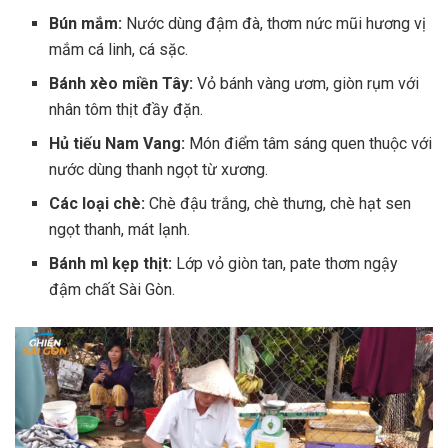
Bún mắm:
Nước dùng đậm đà, thơm nức mũi hương vị
mắm cá linh, cá sặc.
Bánh xèo miền Tây:
Vỏ bánh vàng ươm, giòn rụm với
nhân tôm thịt đầy đặn.
Hủ tiếu Nam Vang:
Món điểm tâm sáng quen thuộc với
nước dùng thanh ngọt từ xương.
Các loại chè:
Chè đậu trắng, chè thưng, chè hạt sen
ngọt thanh, mát lạnh.
Bánh mì kẹp thịt:
Lớp vỏ giòn tan, pate thơm ngậy
đậm chất Sài Gòn.