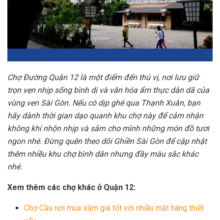
Chợ Đường Quận 12 là một điểm đến thú vị, nơi lưu giữ
trọn vẹn nhịp sống bình dị và văn hóa ẩm thực dân dã của
vùng ven Sài Gòn. Nếu có dịp ghé qua Thạnh Xuân, bạn
hãy dành thời gian dạo quanh khu chợ này để cảm nhận
không khí nhộn nhịp và sắm cho mình những món đồ tươi
ngon nhé. Đừng quên theo dõi Ghiền Sài Gòn để cập nhật
thêm nhiều khu chợ bình dân nhưng đầy màu sắc khác
nhé.
Xem thêm các chợ khác ở Quận 12:
Chợ Cầu nơi mua sắm giá tốt với nhiều mặt hàng thiết