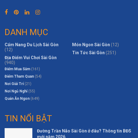
DANH MỤC
Cẩm Nang Du Lịch Sài Gòn
Món Ngon Sài Gòn
(12)
(12)
Tin Tức Sài Gòn
(251)
Địa Điểm Vui Chơi Sài Gòn
(940)
Điểm Mua Sắm
(161)
Điểm Tham Quan
(54)
Nơi Giải Trí
(21)
Nơi Ngủ Nghỉ
(55)
Quán Ăn Ngon
(649)
TIN NỔI BẬT
Đường Trần Não Sài Gòn ở đâu? Thông tin BĐS
mới năm 2026