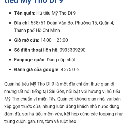
tiếu Mỹ Tho Dì 9
Tên quán:
Hủ tiếu Mỹ Tho Dì 9
Địa chỉ:
538/51 Đoàn Văn Bơ, Phường 15, Quận 4,
Thành phố Hồ Chí Minh.
Giờ mở cửa:
14:00 – 23:00
Số điện thoại liên hệ:
0933309290
Fanpage quán:
Đang cập nhật
Đánh giá của google:
4.3/5.0 ⭐
Quán hủ tiếu Mỹ Tho Dì 9 là một địa chỉ ẩm thực giản dị
nhưng rất nổi tiếng tại Sài Gòn, nổi bật với hương vị hủ tiếu
Mỹ Tho chuẩn vị miền Tây. Quán có không gian nhỏ, vài bàn
xếp gọn trước cửa, nhưng luôn đông khách nhờ nước dùng
đậm đà, sợi hủ tiếu mềm vừa, kết hợp cùng các topping như
trứng cuộn, gan, tim, tôm và ruột heo.