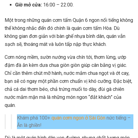
Giờ mở cửa:
16:00 – 22:00.
Một trong những quán cơm tấm Quận 6 ngon nổi tiếng không
thể không nhắc đến đó chính là quán cơm tấm Hòa. Dù
không gian đơn giản với bàn ghế nhựa bình dân, quán vẫn
sạch sẽ, thoáng mát và luôn tấp nập thực khách.
Cơm nóng mềm, sườn nướng vừa chín tới, thơm lừng, ướp
đậm đà ăn kèm dưa chua giòn giòn giúp cân bằng vị giác.
Chỉ cần thêm chút mỡ hành, nước mắm chua ngọt và ớt cay,
bạn sẽ có ngay một phần cơm chuẩn vị khó cưỡng. Đặc biệt,
chả cá dai thơm béo, chả trứng muối to dày, đùi gà chiên
nước mắm mặn mà là những món ngon “đắt khách” của
quán.
Khám phá 100+
quán cơm ngon ở Sài Gòn
nức tiếng –
Ăn là ghiền!
Dù là một quán bình dân ven đường, nhưng chất lượng món