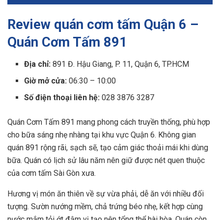
Review quán cơm tấm Quận 6 –
Quán Cơm Tấm 891
Địa chỉ:
891 Đ. Hậu Giang, P. 11, Quận 6, TP.HCM
Giờ mở cửa:
06:30 – 10:00
Số điện thoại liên hệ:
028 3876 3287
Quán Cơm Tấm 891 mang phong cách truyền thống, phù hợp
cho bữa sáng nhẹ nhàng tại khu vực Quận 6. Không gian
quán 891 rộng rãi, sạch sẽ, tạo cảm giác thoải mái khi dùng
bữa. Quán có lịch sử lâu năm nên giữ được nét quen thuộc
của cơm tấm Sài Gòn xưa.
Hương vị món ăn thiên về sự vừa phải, dễ ăn với nhiều đối
tượng. Sườn nướng mềm, chả trứng béo nhẹ, kết hợp cùng
nước mắm tỏi ớt đậm vị tạo nên tổng thể hài hòa. Quán còn