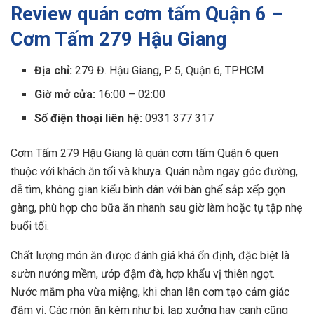
Review quán cơm tấm Quận 6 –
Cơm Tấm 279 Hậu Giang
Địa chỉ:
279 Đ. Hậu Giang, P. 5, Quận 6, TP.HCM
Giờ mở cửa:
16:00 – 02:00
Số điện thoại liên hệ:
0931 377 317
Cơm Tấm 279 Hậu Giang là quán cơm tấm Quận 6 quen
thuộc với khách ăn tối và khuya. Quán nằm ngay góc đường,
dễ tìm, không gian kiểu bình dân với bàn ghế sắp xếp gọn
gàng, phù hợp cho bữa ăn nhanh sau giờ làm hoặc tụ tập nhẹ
buổi tối.
Chất lượng món ăn được đánh giá khá ổn định, đặc biệt là
sườn nướng mềm, ướp đậm đà, hợp khẩu vị thiên ngọt.
Nước mắm pha vừa miệng, khi chan lên cơm tạo cảm giác
đậm vị. Các món ăn kèm như bì, lạp xưởng hay canh cũng