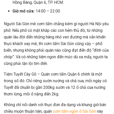
Hồng Bàng, Quận 6, TP. HCM.
Giờ mở cửa:
14:00 – 22:00.
Người Sài Gòn mê cơm tấm chẳng kém gì người Hà Nội yêu
phở. Nếu phở có mặt khắp các con hẻm thủ đô, từ những
quán lâu đời đến những hàng nhỏ ven đường mà vẫn khiến
thực khách say mê, thì cơm tấm Sài Gòn cũng vậy – phổ
biến, nhưng không phải quán nào cũng đạt đến độ “đỉnh của
chóp”. Và có những tiệm ngon đến mức dù xa mấy, người ta
cũng phải lặn lội tìm đến.
Tiệm Tuyết Cây Gõ – Quán cơm tấm Quận 6 chính là một
trong số đó. Chỉ riêng sườn nướng và chả cua, mỗi ngày cô
Tuyết đã chuẩn bị gần 200kg sườn và 12 ổ chả cua nướng
thơm lừng, mỗi ổ nặng đến 2kg.
Không chỉ nổi danh với thực đơn đa dạng và khung giờ bán
chiều muộn thuận tiện, quán
cơm tấm ngon ở Sài Gòn
này