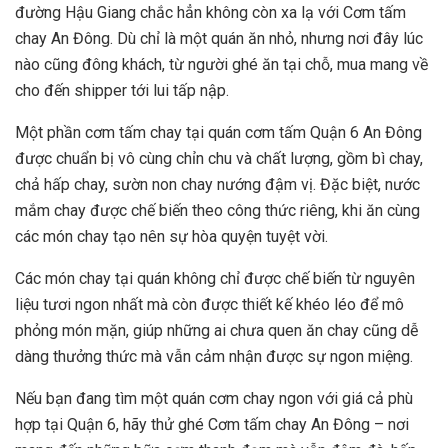
đường Hậu Giang chắc hẳn không còn xa lạ với Cơm tấm
chay An Đông. Dù chỉ là một quán ăn nhỏ, nhưng nơi đây lúc
nào cũng đông khách, từ người ghé ăn tại chỗ, mua mang về
cho đến shipper tới lui tấp nập.
Một phần cơm tấm chay tại quán cơm tấm Quận 6 An Đông
được chuẩn bị vô cùng chỉn chu và chất lượng, gồm bì chay,
chả hấp chay, sườn non chay nướng đậm vị. Đặc biệt, nước
mắm chay được chế biến theo công thức riêng, khi ăn cùng
các món chay tạo nên sự hòa quyện tuyệt vời.
Các món chay tại quán không chỉ được chế biến từ nguyên
liệu tươi ngon nhất mà còn được thiết kế khéo léo để mô
phỏng món mặn, giúp những ai chưa quen ăn chay cũng dễ
dàng thưởng thức mà vẫn cảm nhận được sự ngon miệng.
Nếu bạn đang tìm một quán cơm chay ngon với giá cả phù
hợp tại Quận 6, hãy thử ghé Cơm tấm chay An Đông – nơi