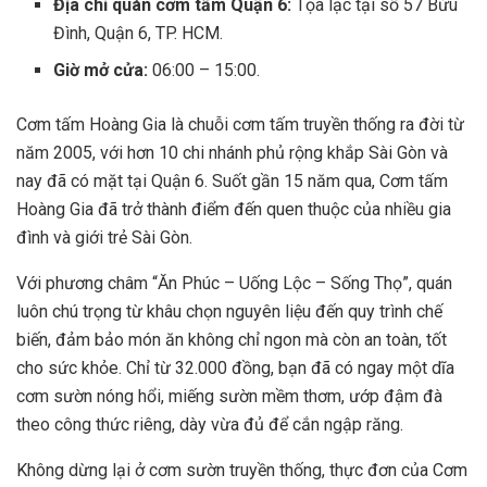
Địa chỉ quán cơm tấm Quận 6​:
Tọa lạc tại số 57 Bửu
Đình, Quận 6, TP. HCM.
Giờ mở cửa:
06:00 – 15:00.
Cơm tấm Hoàng Gia là chuỗi cơm tấm truyền thống ra đời từ
năm 2005, với hơn 10 chi nhánh phủ rộng khắp Sài Gòn và
nay đã có mặt tại Quận 6. Suốt gần 15 năm qua, Cơm tấm
Hoàng Gia đã trở thành điểm đến quen thuộc của nhiều gia
đình và giới trẻ Sài Gòn.
Với phương châm “Ăn Phúc – Uống Lộc – Sống Thọ”, quán
luôn chú trọng từ khâu chọn nguyên liệu đến quy trình chế
biến, đảm bảo món ăn không chỉ ngon mà còn an toàn, tốt
cho sức khỏe. Chỉ từ 32.000 đồng, bạn đã có ngay một dĩa
cơm sườn nóng hổi, miếng sườn mềm thơm, ướp đậm đà
theo công thức riêng, dày vừa đủ để cắn ngập răng.
Không dừng lại ở cơm sườn truyền thống, thực đơn của Cơm