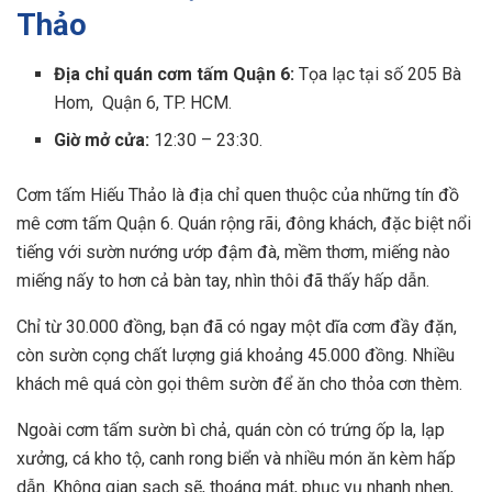
Thảo
Địa chỉ quán cơm tấm Quận 6​:
Tọa lạc tại số 205 Bà
Hom, Quận 6, TP. HCM.
Giờ mở cửa:
12:30 – 23:30.
Cơm tấm Hiếu Thảo là địa chỉ quen thuộc của những tín đồ
mê cơm tấm Quận 6. Quán rộng rãi, đông khách, đặc biệt nổi
tiếng với sườn nướng ướp đậm đà, mềm thơm, miếng nào
miếng nấy to hơn cả bàn tay, nhìn thôi đã thấy hấp dẫn.
Chỉ từ 30.000 đồng, bạn đã có ngay một dĩa cơm đầy đặn,
còn sườn cọng chất lượng giá khoảng 45.000 đồng. Nhiều
khách mê quá còn gọi thêm sườn để ăn cho thỏa cơn thèm.
Ngoài cơm tấm sườn bì chả, quán còn có trứng ốp la, lạp
xưởng, cá kho tộ, canh rong biển và nhiều món ăn kèm hấp
dẫn. Không gian sạch sẽ, thoáng mát, phục vụ nhanh nhẹn,