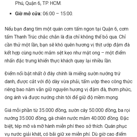
Phú, Quận 6, TP. HCM.
Giờ mở cửa:
06:00 – 15:00.
Nếu bạn đang tìm một quán cơm tấm ngon tại Quận 6, cơm
tấm Thanh Trúc chắc chắn là địa chỉ không thể bỏ qua. Chỉ
cần thử một lần, bạn sẽ khó quên hương vị thịt ướp đậm đà
kết hợp cùng nước mắm sệt kẹo như mật ong – một điểm
nhấn đặc trưng khiến thực khách quay lại nhiều lần.
Điểm nổi bật nhất ở đây chính là miếng sườn nướng trứ
danh, được cắt với độ dày vừa phải, tẩm ướp theo công thức
riêng bao năm vẫn giữ nguyên hương vị đậm đà, thơm phức,
óng ánh và được nướng chín tới để giữ độ mềm mọng.
Giá mỗi phần từ 35.000 đồng, sườn cây 50.000 đồng, ba rọi
nướng 35.000 đồng, gà chiên nước mắm 40.000 đồng. Đặc
biệt, tép mỡ và mỡ hành miễn phí theo sở thích. Quán phục
vụ nước giải khát, có bãi giữ xe miễn phí. Dù giờ cao điểm