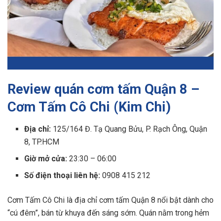
Review quán cơm tấm Quận 8 –
Cơm Tấm Cô Chi (Kim Chi)
Địa chỉ:
125/164 Đ. Tạ Quang Bửu, P. Rạch Ông, Quận
8, TP.HCM
Giờ mở cửa:
23:30 – 06:00
Số điện thoại liên hệ:
0908 415 212
Cơm Tấm Cô Chi là địa chỉ cơm tấm Quận 8 nổi bật dành cho
“cú đêm”, bán từ khuya đến sáng sớm. Quán nằm trong hẻm