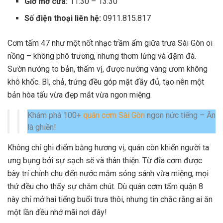
Giờ mở cửa:
11:30 – 13:30
Số điện thoại liên hệ:
0911.815.817
Cơm tấm 47 như một nốt nhạc trầm ấm giữa trưa Sài Gòn oi
nồng – không phô trương, nhưng thơm lừng và đậm đà.
Sườn nướng to bản, thấm vị, được nướng vàng ươm không
khô khốc. Bì, chả, trứng đều góp mặt đầy đủ, tạo nên một
bản hòa tấu vừa đẹp mắt vừa ngon miệng.
Khám phá 100+
quán cơm Sài Gòn
ngon nức tiếng – Ăn
là ghiền!
Không chỉ ghi điểm bằng hương vị, quán còn khiến người ta
ưng bụng bởi sự sạch sẽ và thân thiện. Từ đĩa cơm được
bày trí chỉnh chu đến nước mắm sóng sánh vừa miệng, mọi
thứ đều cho thấy sự chăm chút. Dù quán cơm tấm quận 8
này chỉ mở hai tiếng buổi trưa thôi, nhưng tin chắc rằng ai ăn
một lần đều nhớ mãi nơi đây!