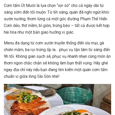
Cơm tấm Út Mười là lựa chọn “xịn sò” cho cả ngày dài từ
sáng sớm đến tối muộn. Từ 6h sáng, quán đã nghi ngút khói
sườn nướng, thơm lừng cả một góc đường Phạm Thế Hiển.
Cơm dẻo, thịt mềm, bì giòn, trứng béo – tất cả được kết hợp
hài hòa như một bản giao hưởng vị giác.
Menu đa dạng từ cơm sườn truyền thống đến xíu mại, gà
chiên mắm, ba rọi trứng ốp la… phục vụ tận tâm từ sáng đến
9h tối. Không gian sạch sẽ, phục vụ nhanh nhẹn cùng món ăn
thơm ngon chắc chắn sẽ không làm bạn thất vọng. Hãy ghé
ngay địa chỉ này nếu bạn đang tìm kiếm một quán cơm tấm
chuẩn vị giữa lòng Sài Gòn nhé!