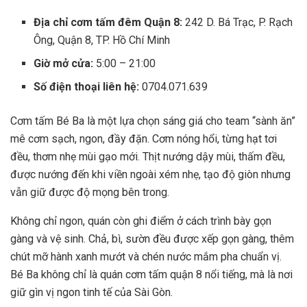
Địa chỉ cơm tấm đêm Quận 8:
242 D. Bá Trạc, P. Rạch
Ông, Quận 8, TP. Hồ Chí Minh
Giờ mở cửa:
5:00 – 21:00
Số điện thoại liên hệ:
0704.071.639
Cơm tấm Bé Ba là một lựa chọn sáng giá cho team “sành ăn”
mê cơm sạch, ngon, đầy đặn. Cơm nóng hổi, từng hạt tơi
đều, thơm nhẹ mùi gạo mới. Thịt nướng dậy mùi, thấm đều,
được nướng đến khi viền ngoài xém nhẹ, tạo độ giòn nhưng
vẫn giữ được độ mọng bên trong.
Không chỉ ngon, quán còn ghi điểm ở cách trình bày gọn
gàng và vệ sinh. Chả, bì, sườn đều được xếp gọn gàng, thêm
chút mỡ hành xanh mướt và chén nước mắm pha chuẩn vị.
Bé Ba không chỉ là quán cơm tấm quận 8 nổi tiếng, mà là nơi
giữ gìn vị ngon tinh tế của Sài Gòn.