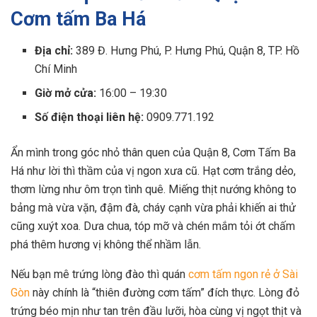
Cơm tấm Ba Há
Địa chỉ:
389 Đ. Hưng Phú, P. Hưng Phú, Quận 8, TP. Hồ
Chí Minh
Giờ mở cửa:
16:00 – 19:30
Số điện thoại liên hệ:
0909.771.192
Ẩn mình trong góc nhỏ thân quen của Quận 8, Cơm Tấm Ba
Há như lời thì thầm của vị ngon xưa cũ. Hạt cơm trắng dẻo,
thơm lừng như ôm trọn tình quê. Miếng thịt nướng không to
bảng mà vừa vặn, đậm đà, cháy cạnh vừa phải khiến ai thử
cũng xuýt xoa. Dưa chua, tóp mỡ và chén mắm tỏi ớt chấm
phá thêm hương vị không thể nhầm lẫn.
Nếu bạn mê trứng lòng đào thì quán
cơm tấm ngon rẻ ở Sài
Gòn
này chính là “thiên đường cơm tấm” đích thực. Lòng đỏ
trứng béo mịn như tan trên đầu lưỡi, hòa cùng vị ngọt thịt và