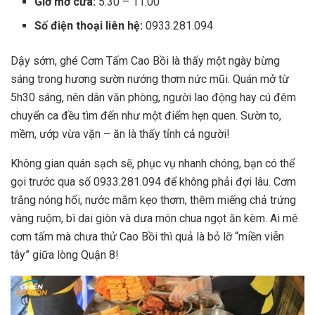
Giờ mở cửa:
5:30 – 11:00
Số điện thoại liên hệ:
0933.281.094
Dậy sớm, ghé Cơm Tấm Cao Bồi là thấy một ngày bừng
sáng trong hương sườn nướng thơm nức mũi. Quán mở từ
5h30 sáng, nên dân văn phòng, người lao động hay cú đêm
chuyển ca đều tìm đến như một điểm hẹn quen. Sườn to,
mềm, ướp vừa vặn – ăn là thấy tỉnh cả người!
Không gian quán sạch sẽ, phục vụ nhanh chóng, bạn có thể
gọi trước qua số 0933.281.094 để không phải đợi lâu. Cơm
trắng nóng hổi, nước mắm kẹo thơm, thêm miếng chả trứng
vàng ruộm, bì dai giòn và dưa món chua ngọt ăn kèm. Ai mê
cơm tấm mà chưa thử Cao Bồi thì quả là bỏ lỡ “miền viễn
tây” giữa lòng Quận 8!