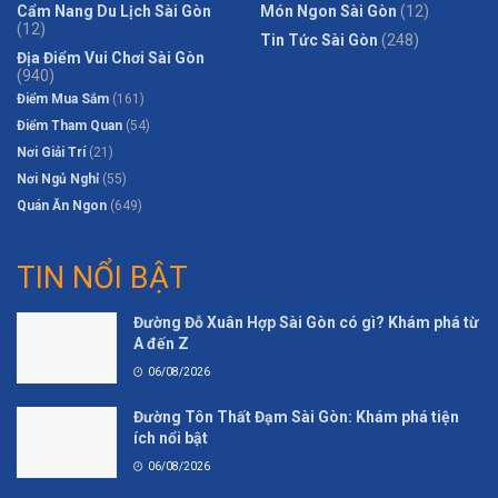
Cẩm Nang Du Lịch Sài Gòn
Món Ngon Sài Gòn
(12)
(12)
Tin Tức Sài Gòn
(248)
Địa Điểm Vui Chơi Sài Gòn
(940)
Điểm Mua Sắm
(161)
Điểm Tham Quan
(54)
Nơi Giải Trí
(21)
Nơi Ngủ Nghỉ
(55)
Quán Ăn Ngon
(649)
TIN NỔI BẬT
Đường Đỗ Xuân Hợp Sài Gòn có gì? Khám phá từ
A đến Z
06/08/2026
Đường Tôn Thất Đạm Sài Gòn: Khám phá tiện
ích nổi bật
06/08/2026