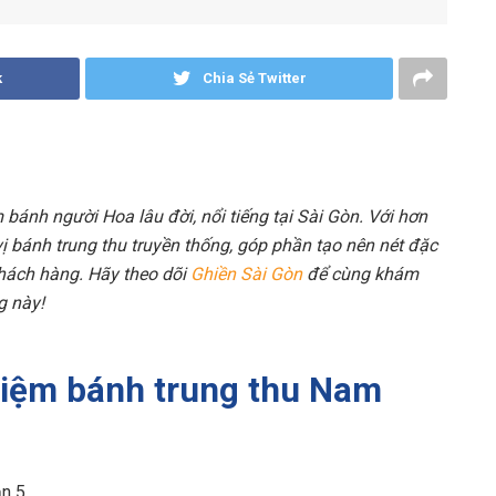
k
Chia Sẻ Twitter
bánh người Hoa lâu đời, nổi tiếng tại Sài Gòn. Với hơn
ị bánh trung thu truyền thống, góp phần tạo nên nét đặc
khách hàng. Hãy theo dõi
Ghiền Sài Gòn
để cùng khám
g này!
 tiệm bánh trung thu Nam
ận 5