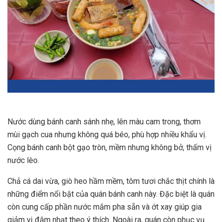
Nước dùng bánh canh sánh nhẹ, lên màu cam trong, thơm
mùi gạch cua nhưng không quá béo, phù hợp nhiều khẩu vị.
Cọng bánh canh bột gạo tròn, mềm nhưng không bở, thấm vị
nước lèo.
Chả cá dai vừa, giò heo hầm mềm, tôm tươi chắc thịt chính là
những điểm nổi bật của quán bánh canh này. Đặc biệt là quán
còn cung cấp phần nước mắm pha sẵn và ớt xay giúp gia
giảm vị đậm nhạt theo ý thích. Ngoài ra, quán còn phục vụ