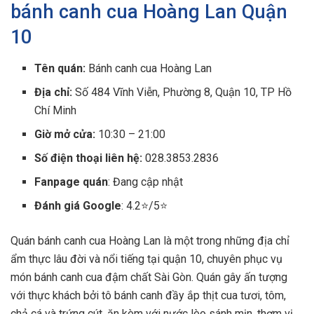
bánh canh cua Hoàng Lan Quận
10
Tên quán:
Bánh canh cua Hoàng Lan
Địa chỉ:
Số 484 Vĩnh Viễn, Phường 8, Quận 10, TP Hồ
Chí Minh
Giờ mở cửa:
10:30 – 21:00
Số điện thoại liên hệ:
028.3853.2836
Fanpage quán
: Đang cập nhật
Đánh giá Google
: 4.2⭐/5⭐
Quán bánh canh cua Hoàng Lan là một trong những địa chỉ
ẩm thực lâu đời và nổi tiếng tại quận 10, chuyên phục vụ
món bánh canh cua đậm chất Sài Gòn. Quán gây ấn tượng
với thực khách bởi tô bánh canh đầy ắp thịt cua tươi, tôm,
chả cá và trứng cút, ăn kèm với nước lèo sánh mịn, thơm vị