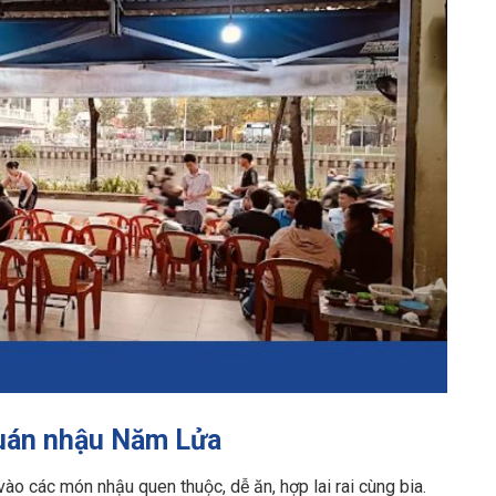
quán nhậu Năm Lửa
o các món nhậu quen thuộc, dễ ăn, hợp lai rai cùng bia.