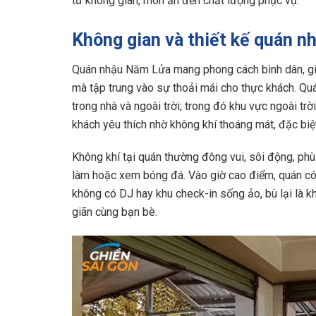
từ không gian, món ăn đến chất lượng phục vụ.
Không gian và thiết kế quán 
Quán nhậu Năm Lửa mang phong cách bình dân, giản
mà tập trung vào sự thoải mái cho thực khách. Qu
trong nhà và ngoài trời; trong đó khu vực ngoài tr
khách yêu thích nhờ không khí thoáng mát, đặc biệt
Không khí tại quán thường đông vui, sôi động, ph
làm hoặc xem bóng đá. Vào giờ cao điểm, quán có
không có DJ hay khu check-in sống ảo, bù lại là khô
giãn cùng bạn bè.