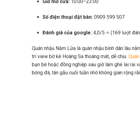
Giờ mở cửa:
10:00–23:00
Số điện thoại đặt bàn:
0909 599 507
Đánh giá của google:
4,0/5 ⭐ (169 lượt đán
Quán nhậu Năm Lửa là quán nhậu bình dân lâu năm
trí view bờ kè Hoàng Sa thoáng mát, dễ chịu.
Quán
bạn bè hoặc đồng nghiệp sau giờ làm ghé lai rai v
bóng đá, tán gẫu cuối tuần nhờ không gian rộng rãi