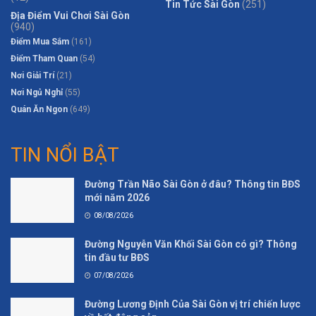
Tin Tức Sài Gòn
(251)
Địa Điểm Vui Chơi Sài Gòn
(940)
Điểm Mua Sắm
(161)
Điểm Tham Quan
(54)
Nơi Giải Trí
(21)
Nơi Ngủ Nghỉ
(55)
Quán Ăn Ngon
(649)
TIN NỔI BẬT
Đường Trần Não Sài Gòn ở đâu? Thông tin BĐS
mới năm 2026
08/08/2026
Đường Nguyễn Văn Khối Sài Gòn có gì? Thông
tin đầu tư BĐS
07/08/2026
Đường Lương Định Của Sài Gòn vị trí chiến lược