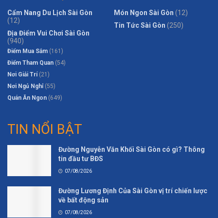
Cẩm Nang Du Lịch Sài Gòn
Món Ngon Sài Gòn
(12)
(12)
Tin Tức Sài Gòn
(250)
Địa Điểm Vui Chơi Sài Gòn
(940)
Điểm Mua Sắm
(161)
Điểm Tham Quan
(54)
Nơi Giải Trí
(21)
Nơi Ngủ Nghỉ
(55)
Quán Ăn Ngon
(649)
TIN NỔI BẬT
Đường Nguyễn Văn Khối Sài Gòn có gì? Thông
tin đầu tư BĐS
07/08/2026
Đường Lương Định Của Sài Gòn vị trí chiến lược
về bất động sản
07/08/2026