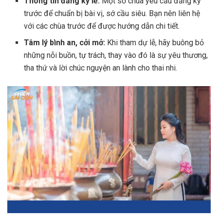
Thông tin đăng ký lễ:
Một số chùa yêu cầu đăng ký
trước để chuẩn bị bài vị, sớ cầu siêu. Bạn nên liên hệ
với các chùa trước để được hướng dẫn chi tiết.
Tâm lý bình an, cởi mở:
Khi tham dự lễ, hãy buông bỏ
những nỗi buồn, tự trách, thay vào đó là sự yêu thương,
tha thứ và lời chúc nguyện an lành cho thai nhi.