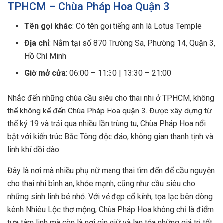
TPHCM – Chùa Pháp Hoa Quận 3
Tên gọi khác
: Có tên gọi tiếng anh là Lotus Temple
Địa chỉ
: Nằm tại số 870 Trường Sa, Phường 14, Quận 3,
Hồ Chí Minh
Giờ mở cửa
: 06:00 – 11:30 | 13:30 – 21:00
Nhắc đến những chùa cầu siêu cho thai nhi ở TPHCM, không
thể không kể đến Chùa Pháp Hoa quận 3. Được xây dựng từ
thế kỷ 19 và trải qua nhiều lần trùng tu, Chùa Pháp Hoa nổi
bật với kiến trúc Bắc Tông độc đáo, không gian thanh tịnh và
linh khí dồi dào.
Đây là nơi mà nhiều phụ nữ mang thai tìm đến để cầu nguyện
cho thai nhi bình an, khỏe mạnh, cũng như cầu siêu cho
những sinh linh bé nhỏ. Với vẻ đẹp cổ kính, tọa lạc bên dòng
kênh Nhiêu Lộc thơ mộng, Chùa Pháp Hoa không chỉ là điểm
tựa tâm linh mà còn là nơi gìn giữ và lan tỏa những giá trị tốt