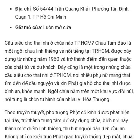
Địa chỉ
: Số 54/44 Trần Quang Khải, Phường Tân Định,
Quận 1, TP Hồ Chí Minh
Giờ mở cửa
: Luôn mở cửa
Cầu siêu cho thai nhi ở chùa nào TPHCM? Chùa Tam Bảo là
một ngôi chùa linh thiêng và nổi tiếng tại TP.HCM, được xây
dựng từ những năm 1960 và trở thành điểm đến quen thuộc
của phật tử và du khách. Đây cũng là một trong những chùa
cầu siêu cho thai nhi ở TPHCM, nơi nhiều phụ nữ mang thai
tìm đến để cầu nguyện và xin Phật gia hộ cho thai nhi được
bình an, khỏe mạnh. Ngôi chùa nằm trên một khu vực đồi núi,
nơi từng là chốn tu hành của nhiều vị Hòa Thượng.
Theo truyền thuyết, pho tượng Phật cổ kính được phát hiện
tại đây, trở thành trung tâm để xây dựng chùa, biến nơi này
thành một điểm linh thiêng, thu hút người dân đến cầu an.
Không chỉ có kiến trúc Phật giáo truyền thống đẹp mắt, chùa