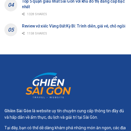
Top 5 quận giàu nhất Sài Gòn với khu đô thị đẳng cấp bậc
nhất
1328 SHARES
Review vở xiếc Vùng Đất Kỳ Bí: Trình diễn, giá vé, chỗ ngồi
1158 SHARES
Ghiền Sài Gòn
là website uy tín chuyên cung cấp thông tin đầy đủ
và hấp dẫn về ẩm thực, du lịch và giải trí tại Sài Gòn.
Tại đây, bạn có thể dễ dàng khám phá những món ăn ngon, các địa