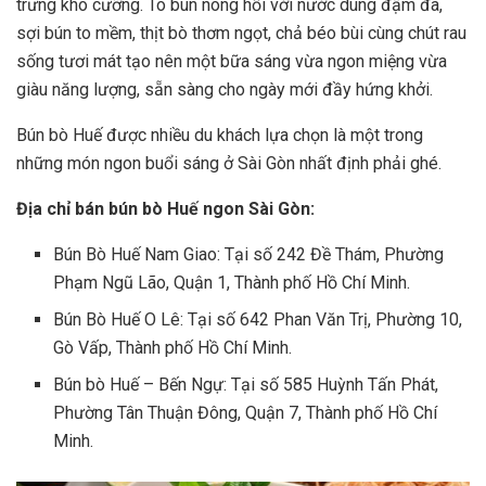
trưng khó cưỡng. Tô bún nóng hổi với nước dùng đậm đà,
sợi bún to mềm, thịt bò thơm ngọt, chả béo bùi cùng chút rau
sống tươi mát tạo nên một bữa sáng vừa ngon miệng vừa
giàu năng lượng, sẵn sàng cho ngày mới đầy hứng khởi.
Bún bò Huế được nhiều du khách lựa chọn là một trong
những món ngon buổi sáng ở Sài Gòn nhất định phải ghé.
Địa chỉ bán bún bò Huế ngon Sài Gòn:
Bún Bò Huế Nam Giao: Tại số 242 Đề Thám, Phường
Phạm Ngũ Lão, Quận 1, Thành phố Hồ Chí Minh.
Bún Bò Huế O Lê: Tại số 642 Phan Văn Trị, Phường 10,
Gò Vấp, Thành phố Hồ Chí Minh.
Bún bò Huế – Bến Ngự: Tại số 585 Huỳnh Tấn Phát,
Phường Tân Thuận Đông, Quận 7, Thành phố Hồ Chí
Minh.