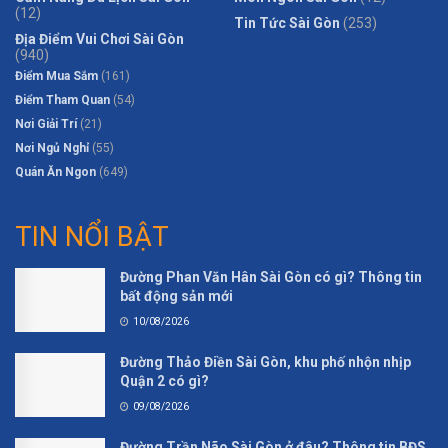
(12)
Tin Tức Sài Gòn
(253)
Địa Điểm Vui Chơi Sài Gòn
(940)
Điểm Mua Sắm
(161)
Điểm Tham Quan
(54)
Nơi Giải Trí
(21)
Nơi Ngủ Nghỉ
(55)
Quán Ăn Ngon
(649)
TIN NỔI BẬT
Đường Phan Văn Hân Sài Gòn có gì? Thông tin
bất động sản mới
10/08/2026
Đường Thảo Điền Sài Gòn, khu phố nhộn nhịp
Quận 2 có gì?
09/08/2026
Đường Trần Não Sài Gòn ở đâu? Thông tin BĐS