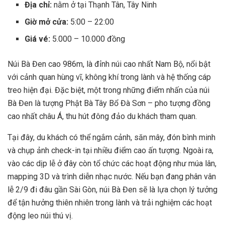
Địa chỉ:
nằm ở tại Thạnh Tân, Tây Ninh
Giờ mở cửa:
5:00 – 22:00
Giá vé:
5.000 – 10.000 đồng
Núi Bà Đen cao 986m, là đỉnh núi cao nhất Nam Bộ, nổi bật
với cảnh quan hùng vĩ, không khí trong lành và hệ thống cáp
treo hiện đại. Đặc biệt, một trong những điểm nhấn của núi
Bà Đen là tượng Phật Bà Tây Bổ Đà Sơn – pho tượng đồng
cao nhất châu Á, thu hút đông đảo du khách tham quan.
Tại đây, du khách có thể ngắm cảnh, săn mây, đón bình minh
và chụp ảnh check-in tại nhiều điểm cao ấn tượng. Ngoài ra,
vào các dịp lễ ở đây còn tổ chức các hoạt động như múa lân,
mapping 3D và trình diễn nhạc nước. Nếu bạn đang phân vân
lễ 2/9 đi đâu gần Sài Gòn, núi Bà Đen sẽ là lựa chọn lý tưởng
để tận hưởng thiên nhiên trong lành và trải nghiệm các hoạt
động leo núi thú vị.