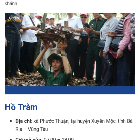
khánh.
Hồ Tràm
Địa chỉ:
xã Phước Thuận, tại huyện Xuyên Mộc, tỉnh Bà
Rịa – Vũng Tàu
Giờ mở cửa:
07:00 – 18:00