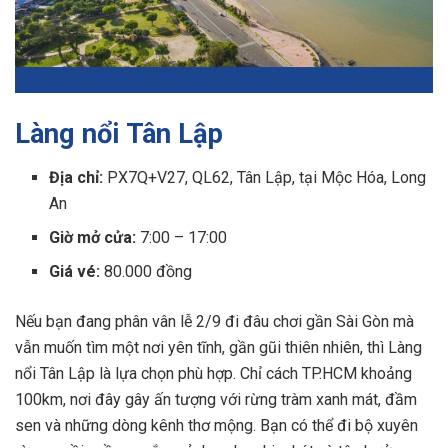
Làng nổi Tân Lập
Địa chỉ:
PX7Q+V27, QL62, Tân Lập, tại Mộc Hóa, Long
An
Giờ mở cửa:
7:00 – 17:00
Giá vé:
80.000 đồng
Nếu bạn đang phân vân lễ 2/9 đi đâu chơi gần Sài Gòn mà
vẫn muốn tìm một nơi yên tĩnh, gần gũi thiên nhiên, thì Làng
nổi Tân Lập là lựa chọn phù hợp. Chỉ cách TP.HCM khoảng
100km, nơi đây gây ấn tượng với rừng tràm xanh mát, đầm
sen và những dòng kênh thơ mộng. Bạn có thể đi bộ xuyên