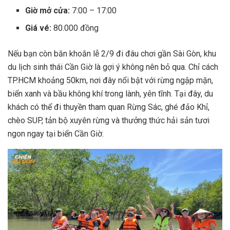
Giờ mở cửa:
7:00 – 17:00
Giá vé:
80.000 đồng
Nếu bạn còn băn khoăn lễ 2/9 đi đâu chơi gần Sài Gòn, khu
du lịch sinh thái Cần Giờ là gợi ý không nên bỏ qua. Chỉ cách
TP.HCM khoảng 50km, nơi đây nổi bật với rừng ngập mặn,
biển xanh và bầu không khí trong lành, yên tĩnh. Tại đây, du
khách có thể đi thuyền tham quan Rừng Sác, ghé đảo Khỉ,
chèo SUP, tản bộ xuyên rừng và thưởng thức hải sản tươi
ngon ngay tại biển Cần Giờ.