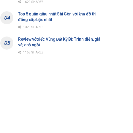
1629 SHARES
Top 5 quận giàu nhất Sài Gòn với khu đô thị
đẳng cấp bậc nhất
1329 SHARES
Review vở xiếc Vùng Đất Kỳ Bí: Trình diễn, giá
vé, chỗ ngồi
1158 SHARES