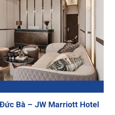
Đức Bà – JW Marriott Hotel