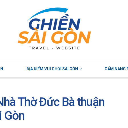
ÒN
ĐỊA ĐIỂM VUI CHƠI SÀI GÒN
CẨM NANG D
Nhà Thờ Đức Bà thuận
i Gòn