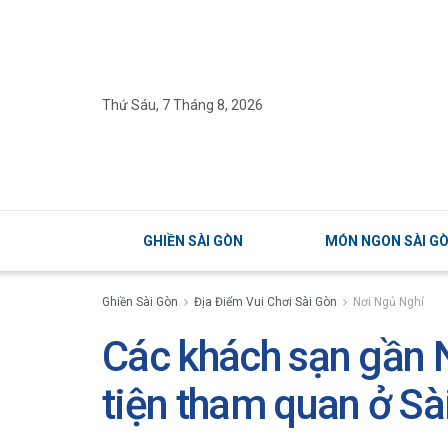
Thứ Sáu, 7 Tháng 8, 2026
GHIỀN SÀI GÒN
MÓN NGON SÀI G
Ghiền Sài Gòn
Địa Điểm Vui Chơi Sài Gòn
Nơi Ngủ Nghỉ
Các khách sạn gần 
tiện tham quan ở Sà