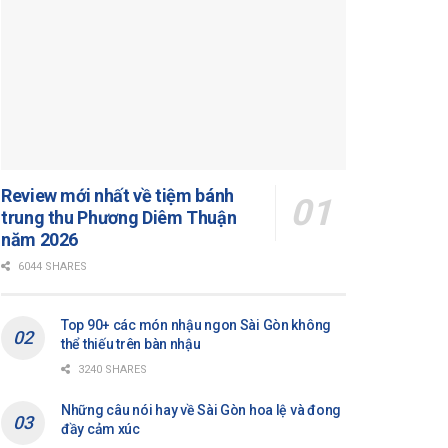
Review mới nhất về tiệm bánh
trung thu Phương Diêm Thuận
năm 2026
6044 SHARES
Top 90+ các món nhậu ngon Sài Gòn không
thể thiếu trên bàn nhậu
3240 SHARES
Những câu nói hay về Sài Gòn hoa lệ và đong
đầy cảm xúc