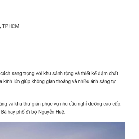
1, TP.HCM
ách sang trọng với khu sảnh rộng và thiết kế đậm chất
 kính lớn giúp không gian thoáng và nhiều ánh sáng tự
 hàng và khu thư giãn phục vụ nhu cầu nghỉ dưỡng cao cấp.
 Bà hay phố đi bộ Nguyễn Huệ.