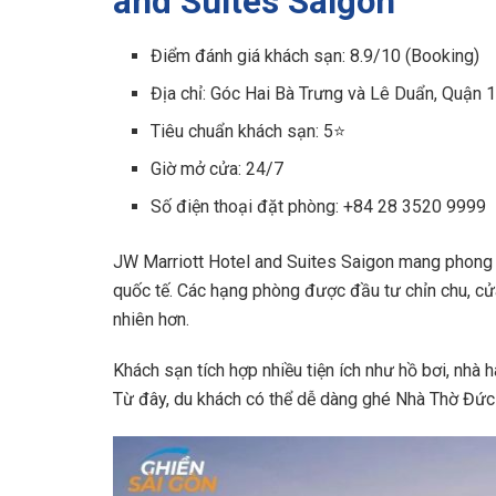
and Suites Saigon
Điểm đánh giá khách sạn: 8.9/10 (Booking)
Địa chỉ: Góc Hai Bà Trưng và Lê Duẩn, Quận 
Tiêu chuẩn khách sạn: 5⭐
Giờ mở cửa: 24/7
Số điện thoại đặt phòng: +84 28 3520 9999
JW Marriott Hotel and Suites Saigon mang phong c
quốc tế. Các hạng phòng được đầu tư chỉn chu, cửa
nhiên hơn.
Khách sạn tích hợp nhiều tiện ích như hồ bơi, nhà
Từ đây, du khách có thể dễ dàng ghé Nhà Thờ Đức