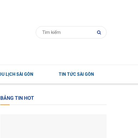
U LỊCH SÀI GÒN
TIN TỨC SÀI GÒN
BẢNG TIN HOT