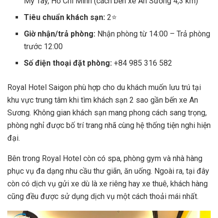
Mỹ Tây, Hồ Chí Minh (cách bến xe An Sương 4,3 km)
Tiêu chuẩn khách sạn:
2⭐
Giờ nhận/trả phòng:
Nhận phòng từ 14:00 – Trả phòng
trước 12:00
Số điện thoại đặt phòng:
+84 985 316 582
Royal Hotel Saigon phù hợp cho du khách muốn lưu trú tại
khu vực trung tâm khi tìm khách sạn 2 sao gần bến xe An
Sương. Không gian khách sạn mang phong cách sang trọng,
phòng nghỉ được bố trí trang nhã cùng hệ thống tiện nghi hiện
đại.
Bên trong Royal Hotel còn có spa, phòng gym và nhà hàng
phục vụ đa dạng nhu cầu thư giãn, ăn uống. Ngoài ra, tại đây
còn có dịch vụ gửi xe dù là xe riêng hay xe thuê, khách hàng
cũng đều được sử dụng dịch vụ một cách thoải mái nhất.