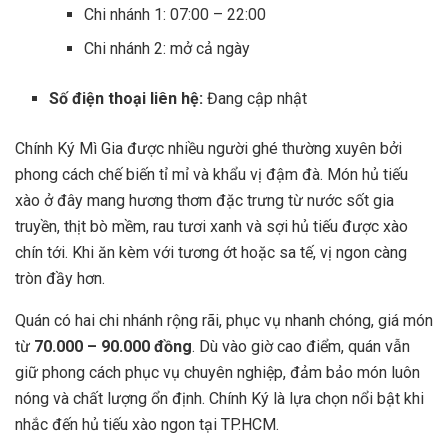
Chi nhánh 1: 07:00 – 22:00
Chi nhánh 2: mở cả ngày
Số điện thoại liên hệ:
Đang cập nhật
Chính Ký Mì Gia được nhiều người ghé thường xuyên bởi
phong cách chế biến tỉ mỉ và khẩu vị đậm đà. Món hủ tiếu
xào ở đây mang hương thơm đặc trưng từ nước sốt gia
truyền, thịt bò mềm, rau tươi xanh và sợi hủ tiếu được xào
chín tới. Khi ăn kèm với tương ớt hoặc sa tế, vị ngon càng
tròn đầy hơn.
Quán có hai chi nhánh rộng rãi, phục vụ nhanh chóng, giá món
từ
70.000 – 90.000 đồng
. Dù vào giờ cao điểm, quán vẫn
giữ phong cách phục vụ chuyên nghiệp, đảm bảo món luôn
nóng và chất lượng ổn định. Chính Ký là lựa chọn nổi bật khi
nhắc đến hủ tiếu xào ngon tại TP.HCM.