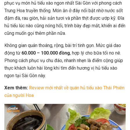
phục vụ món hủ tiếu xào ngon nhất Sài Gòn với phong cách
Trung Hoa truyền thống. Món ăn ở đây nổi bật nhờ nước sốt
đậm đà, rau giòn, hải sản tươi và phần thịt được ướp kỹ. Đĩa
hủ tiếu lúc nào cũng nóng hổi, trình bày đẹp mắt, khiến ai đến
cũng muốn gọi thêm phần nữa.
Không gian quán thoáng, rộng, bài trí tinh gọn. Mức giá dao
động từ
60.000 – 100.000 đồng
, hợp lý cho bữa tối no nê.
Phong cách phục vụ chu đáo, nhanh nhẹn là điểm cộng giúp
thực khách luôn hài lòng khi tìm đến hương vị hủ tiếu xào
ngon tại Sài Gòn này.
Xem thêm:
Review mới nhất về quán hủ tiếu xào Thái Phiên
của người Hoa