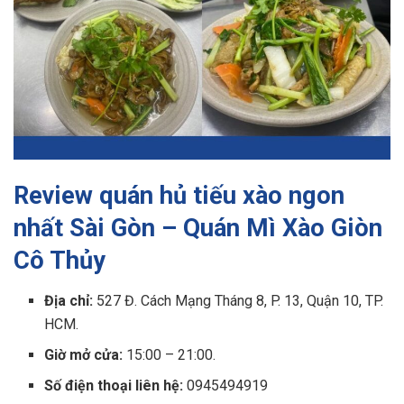
Review quán hủ tiếu xào ngon
nhất Sài Gòn – Quán Mì Xào Giòn
Cô Thủy
Địa chỉ:
527 Đ. Cách Mạng Tháng 8, P. 13, Quận 10, TP.
HCM.
Giờ mở cửa:
15:00 – 21:00.
Số điện thoại liên hệ:
0945494919