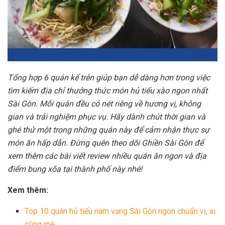
Tổng hợp 6 quán kể trên giúp bạn dễ dàng hơn trong việc
tìm kiếm địa chỉ thưởng thức món hủ tiếu xào ngon nhất
Sài Gòn. Mỗi quán đều có nét riêng về hương vị, không
gian và trải nghiệm phục vụ. Hãy dành chút thời gian và
ghé thử một trong những quán này để cảm nhận thực sự
món ăn hấp dẫn. Đừng quên theo dõi Ghiền Sài Gòn để
xem thêm các bài viết review nhiều quán ăn ngon và địa
điểm bung xõa tại thành phố này nhé!
Xem thêm:
Top 10 quán hủ tiếu nam vang Sài Gòn ngon chuẩn vị, ai
cũng mê