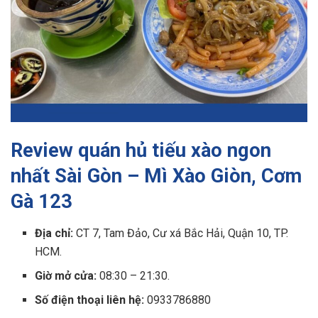
Review quán hủ tiếu xào ngon
nhất Sài Gòn – Mì Xào Giòn, Cơm
Gà 123
Địa chỉ:
CT 7, Tam Đảo, Cư xá Bắc Hải, Quận 10, TP.
HCM.
Giờ mở cửa:
08:30 – 21:30.
Số điện thoại liên hệ:
0933786880