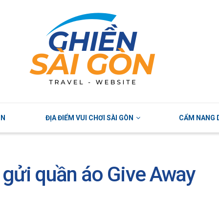
ÒN
ĐỊA ĐIỂM VUI CHƠI SÀI GÒN
CẨM NANG D
 gửi quần áo Give Away