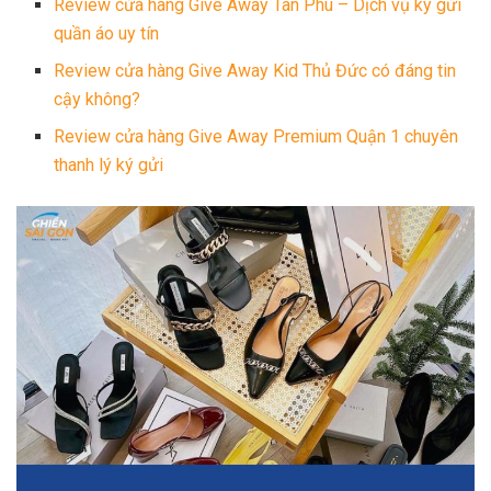
Review cửa hàng Give Away Tân Phú – Dịch vụ ký gửi
quần áo uy tín
Review cửa hàng Give Away Kid Thủ Đức có đáng tin
cậy không?
Review cửa hàng Give Away Premium Quận 1 chuyên
thanh lý ký gửi