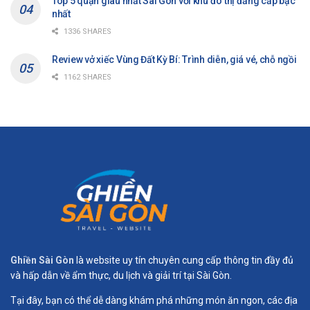
Top 5 quận giàu nhất Sài Gòn với khu đô thị đẳng cấp bậc
nhất
1336 SHARES
Review vở xiếc Vùng Đất Kỳ Bí: Trình diễn, giá vé, chỗ ngồi
1162 SHARES
Ghiền Sài Gòn
là website uy tín chuyên cung cấp thông tin đầy đủ
và hấp dẫn về ẩm thực, du lịch và giải trí tại Sài Gòn.
Tại đây, bạn có thể dễ dàng khám phá những món ăn ngon, các địa