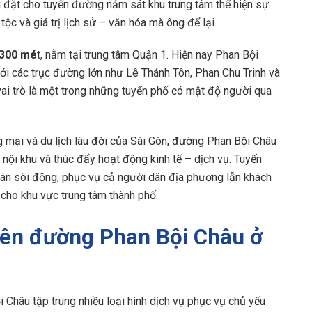
ng đặt cho tuyến đường nằm sát khu trung tâm thể hiện sự
tộc và giá trị lịch sử – văn hóa mà ông để lại.
–300 mé
t, nằm tại trung tâm Quận 1. Hiện nay Phan Bội
 với các trục đường lớn như Lê Thánh Tôn, Phan Chu Trinh và
ai trò là một trong những tuyến phố có mật độ người qua
ng mại và du lịch lâu đời của Sài Gòn, đường Phan Bội Châu
g nội khu và thúc đẩy hoạt động kinh tế – dịch vụ. Tuyến
án sôi động, phục vụ cả người dân địa phương lẫn khách
g cho khu vực trung tâm thành phố.
 trên đường Phan Bội Châu ở
hâu tập trung nhiều loại hình dịch vụ phục vụ chủ yếu