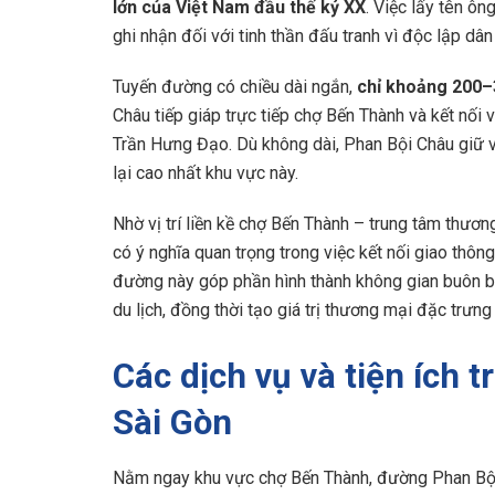
lớn của Việt Nam đầu thế kỷ XX
. Việc lấy tên ô
ghi nhận đối với tinh thần đấu tranh vì độc lập dân 
Tuyến đường có chiều dài ngắn,
chỉ khoảng 200
Châu tiếp giáp trực tiếp chợ Bến Thành và kết nối
Trần Hưng Đạo. Dù không dài, Phan Bội Châu giữ v
lại cao nhất khu vực này.
Nhờ vị trí liền kề chợ Bến Thành – trung tâm thươ
có ý nghĩa quan trọng trong việc kết nối giao thôn
đường này góp phần hình thành không gian buôn b
du lịch, đồng thời tạo giá trị thương mại đặc trưn
Các dịch vụ và tiện ích
Sài Gòn
Nằm ngay khu vực chợ Bến Thành, đường Phan Bội C