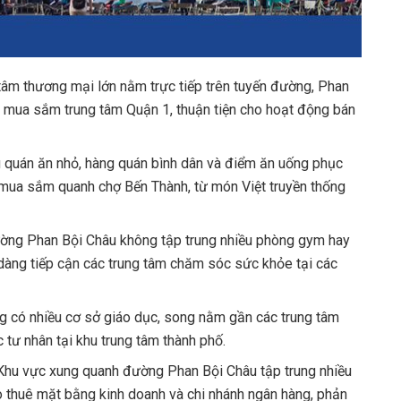
tâm thương mại lớn nằm trực tiếp trên tuyến đường, Phan
hu mua sắm trung tâm Quận 1, thuận tiện cho hoạt động bán
 quán ăn nhỏ, hàng quán bình dân và điểm ăn uống phục
i mua sắm quanh chợ Bến Thành, từ món Việt truyền thống
ờng Phan Bội Châu không tập trung nhiều phòng gym hay
dàng tiếp cận các trung tâm chăm sóc sức khỏe tại các
 có nhiều cơ sở giáo dục, song nằm gần các trung tâm
 tư nhân tại khu trung tâm thành phố.
Khu vực xung quanh đường Phan Bội Châu tập trung nhiều
o thuê mặt bằng kinh doanh và chi nhánh ngân hàng, phản