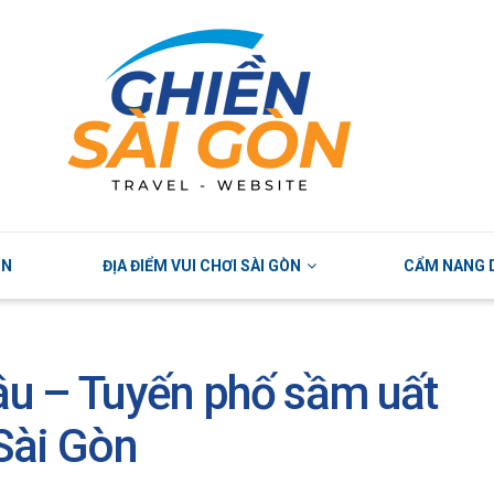
ÒN
ĐỊA ĐIỂM VUI CHƠI SÀI GÒN
CẨM NANG D
u – Tuyến phố sầm uất
Sài Gòn