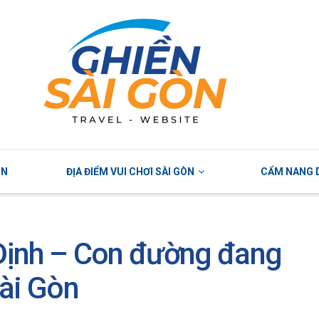
ÒN
ĐỊA ĐIỂM VUI CHƠI SÀI GÒN
CẨM NANG D
Định – Con đường đang
Sài Gòn