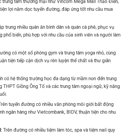
c trung tâm thương mại như Vincom Mega Mall Thảo Điền,
iện lợi nằm dọc tuyến đường, đáp ứng tốt nhu cầu mua
p trung nhiều quán ăn bình dân và quán cà phê, phục vụ
g phổ biến, phù hợp với nhu cầu của sinh viên và người làm
ường có một số phòng gym và trung tâm yoga nhỏ, cùng
n tiện tiếp cận dịch vụ rèn luyện thể chất và thư giãn
h có hệ thống trường học đa dạng từ mầm non đến trung
g THPT Giồng Ông Tố và các trung tâm ngoại ngữ, kỹ năng
uổi.
Trên tuyến đường có nhiều văn phòng môi giới bất động
ánh ngân hàng như Vietcombank, BIDV, thuận tiện cho nhu
l:
Trên đường có nhiều tiệm làm tóc, spa và tiệm nail quy