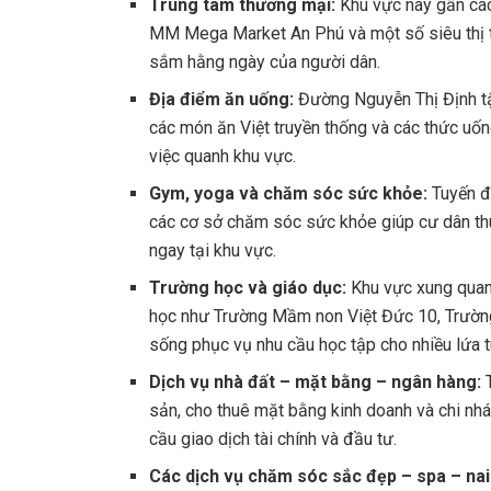
Trung tâm thương mại:
Khu vực này gần cá
MM Mega Market An Phú và một số siêu thị t
sắm hằng ngày của người dân.
Địa điểm ăn uống:
Đường Nguyễn Thị Định tậ
các món ăn Việt truyền thống và các thức uốn
việc quanh khu vực.
Gym, yoga và chăm sóc sức khỏe:
Tuyến đ
các cơ sở chăm sóc sức khỏe giúp cư dân thuậ
ngay tại khu vực.
Trường học và giáo dục:
Khu vực xung quan
học như Trường Mầm non Việt Đức 10, Trườn
sống phục vụ nhu cầu học tập cho nhiều lứa t
Dịch vụ nhà đất – mặt bằng – ngân hàng:
sản, cho thuê mặt bằng kinh doanh và chi nh
cầu giao dịch tài chính và đầu tư.
Các dịch vụ chăm sóc sắc đẹp – spa – nai