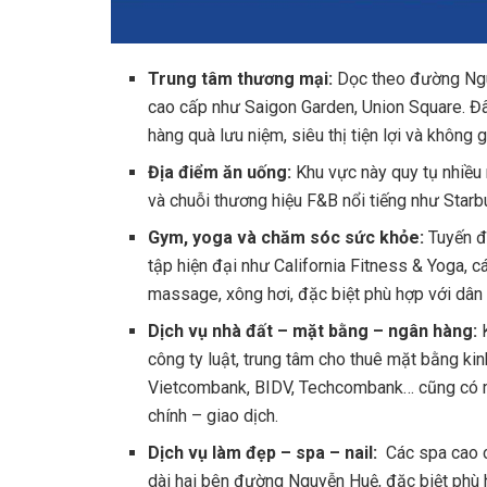
Trung tâm thương mại:
Dọc theo đường Ngu
cao cấp như Saigon Garden, Union Square. Đây
hàng quà lưu niệm, siêu thị tiện lợi và không
Địa điểm ăn uống:
Khu vực này quy tụ nhiều
và chuỗi thương hiệu F&B nổi tiếng như Star
Gym, yoga và chăm sóc sức khỏe:
Tuyến đ
tập hiện đại như California Fitness & Yoga,
massage, xông hơi, đặc biệt phù hợp với dân
Dịch vụ nhà đất – mặt bằng – ngân hàng:
công ty luật, trung tâm cho thuê mặt bằng ki
Vietcombank, BIDV, Techcombank… cũng có mặ
chính – giao dịch.
Dịch vụ làm đẹp – spa – nail:
Các spa cao c
dài hai bên đường Nguyễn Huệ, đặc biệt phù h