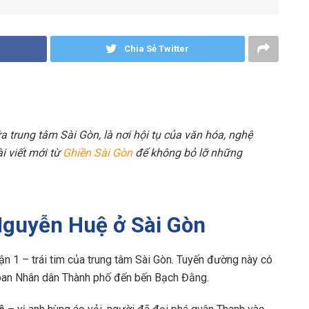
Chia Sẻ Twitter
 trung tâm Sài Gòn, là nơi hội tụ của văn hóa, nghệ
i viết mới từ
Ghiền Sài Gòn
để không bỏ lỡ những
 Nguyễn Huệ ở Sài Gòn
1 – trái tim của trung tâm Sài Gòn. Tuyến đường này có
y ban Nhân dân Thành phố đến bến Bạch Đằng.