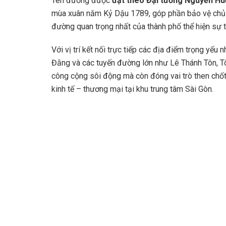
Tên đường được
đặt theo Đại tướng Nguyễn Hu
mùa xuân năm Kỷ Dậu 1789, góp phần bảo vệ chủ q
đường quan trọng nhất của thành phố thể hiện sự tri
Với vị trí kết nối trực tiếp các địa điểm trọng yế
Đằng và các tuyến đường lớn như Lê Thánh Tôn, T
công cộng sôi động mà còn đóng vai trò then chốt t
kinh tế – thương mại tại khu trung tâm Sài Gòn.