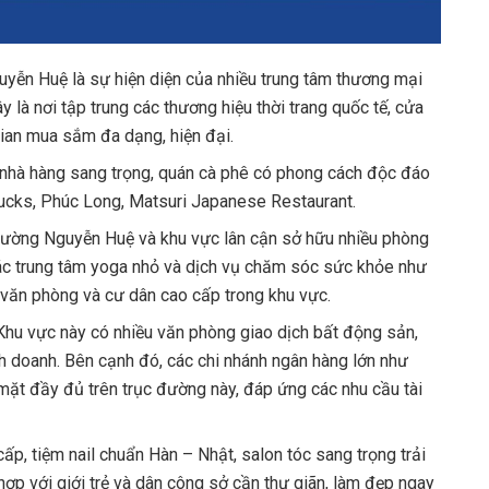
yễn Huệ là sự hiện diện của nhiều trung tâm thương mại
 là nơi tập trung các thương hiệu thời trang quốc tế, cửa
 gian mua sắm đa dạng, hiện đại.
 nhà hàng sang trọng, quán cà phê có phong cách độc đáo
bucks, Phúc Long, Matsuri Japanese Restaurant.
ường Nguyễn Huệ và khu vực lân cận sở hữu nhiều phòng
 các trung tâm yoga nhỏ và dịch vụ chăm sóc sức khỏe như
 văn phòng và cư dân cao cấp trong khu vực.
Khu vực này có nhiều văn phòng giao dịch bất động sản,
nh doanh. Bên cạnh đó, các chi nhánh ngân hàng lớn như
t đầy đủ trên trục đường này, đáp ứng các nhu cầu tài
ấp, tiệm nail chuẩn Hàn – Nhật, salon tóc sang trọng trải
ợp với giới trẻ và dân công sở cần thư giãn, làm đẹp ngay