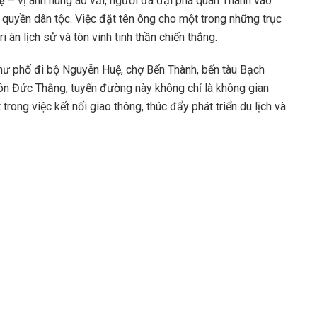
ệ
– vị anh hùng áo vải, người đã đại phá quân Thanh vào
uyền dân tộc. Việc đặt tên ông cho một trong những trục
 ân lịch sử và tôn vinh tinh thần chiến thắng.
u như phố đi bộ Nguyễn Huệ, chợ Bến Thành, bến tàu Bạch
ôn Đức Thắng, tuyến đường này không chỉ là không gian
rong việc kết nối giao thông, thúc đẩy phát triển du lịch và