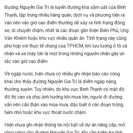
Đường Nguyễn Gia Trí là tuyến đường khá sầm uất của Bình
Thạnh, tập trung nhiều hàng quán, dịch vụ và phương tiện ra
vào nên vào giờ cao điểm thường dễ xảy ra tình trạng đông
xe, di chuyển chậm, nhất là các đoạn gần Điện Biên Phủ, Ung
Văn Khiêm hoặc khu vực nhiều quán ăn. Tình trạng này cũng
phù hợp với thực tế chung của TP.HCM, khi lưu lượng ô tô cá
nhân và xe máy lớn là một trong những nguyên nhân gây ùn
tắc vào giờ cao điểm.
Về ngập nước, hiện chưa có nhiều ghi nhận báo cáo công
khai cho thấy đường Nguyễn Gia Trí là điểm ngập nặng
thường xuyên. Tuy nhiên, do khu vực Bình Thạnh có mật độ
đô thị cao và chịu ảnh hưởng khi mưa lớn, người đi đường
vẫn nên cẩn thận vào mùa mưa, đặc biệt ở các đoạn trũng,
hẻm nhỏ hoặc khu vực thoát nước chậm.
Hiện chưa ghi nhận thông tin nổi bật về dự án nâng cấp, mở
rộng riêng cho đường Nguyễn Gia Trí. Khi cần kiểm tra tình