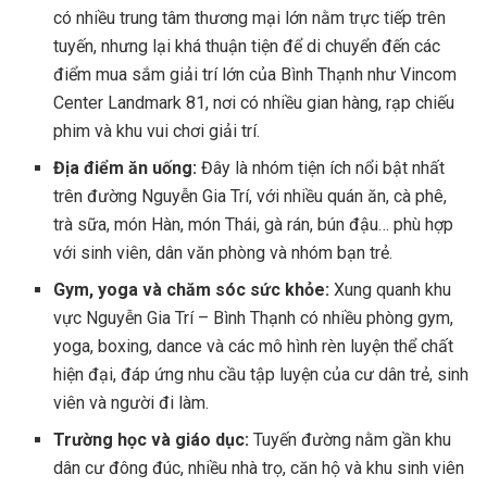
có nhiều trung tâm thương mại lớn nằm trực tiếp trên
tuyến, nhưng lại khá thuận tiện để di chuyển đến các
điểm mua sắm giải trí lớn của Bình Thạnh như Vincom
Center Landmark 81, nơi có nhiều gian hàng, rạp chiếu
phim và khu vui chơi giải trí.
Địa điểm ăn uống:
Đây là nhóm tiện ích nổi bật nhất
trên đường Nguyễn Gia Trí, với nhiều quán ăn, cà phê,
trà sữa, món Hàn, món Thái, gà rán, bún đậu… phù hợp
với sinh viên, dân văn phòng và nhóm bạn trẻ.
Gym, yoga và chăm sóc sức khỏe:
Xung quanh khu
vực Nguyễn Gia Trí – Bình Thạnh có nhiều phòng gym,
yoga, boxing, dance và các mô hình rèn luyện thể chất
hiện đại, đáp ứng nhu cầu tập luyện của cư dân trẻ, sinh
viên và người đi làm.
Trường học và giáo dục:
Tuyến đường nằm gần khu
dân cư đông đúc, nhiều nhà trọ, căn hộ và khu sinh viên