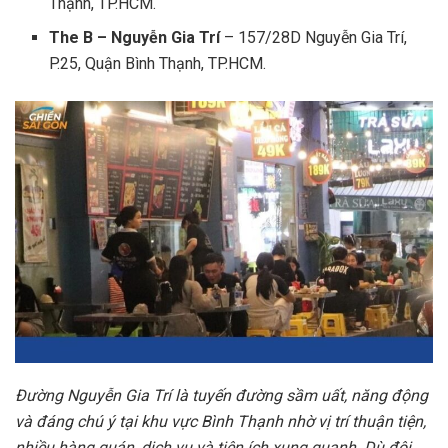
Thạnh, TP.HCM.
The B – Nguyễn Gia Trí
– 157/28D Nguyễn Gia Trí,
P.25, Quận Bình Thạnh, TP.HCM.
Đường Nguyễn Gia Trí là tuyến đường sầm uất, năng động
và đáng chú ý tại khu vực Bình Thạnh nhờ vị trí thuận tiện,
nhiều hàng quán, dịch vụ và tiện ích xung quanh. Dù đôi