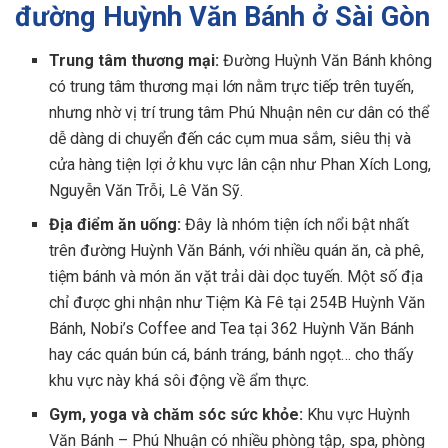
đường Huỳnh Văn Bánh ở Sài Gòn
Trung tâm thương mại:
Đường Huỳnh Văn Bánh không
có trung tâm thương mại lớn nằm trực tiếp trên tuyến,
nhưng nhờ vị trí trung tâm Phú Nhuận nên cư dân có thể
dễ dàng di chuyển đến các cụm mua sắm, siêu thị và
cửa hàng tiện lợi ở khu vực lân cận như Phan Xích Long,
Nguyễn Văn Trỗi, Lê Văn Sỹ.
Địa điểm ăn uống:
Đây là nhóm tiện ích nổi bật nhất
trên đường Huỳnh Văn Bánh, với nhiều quán ăn, cà phê,
tiệm bánh và món ăn vặt trải dài dọc tuyến. Một số địa
chỉ được ghi nhận như Tiệm Kà Fê tại 254B Huỳnh Văn
Bánh, Nobi’s Coffee and Tea tại 362 Huỳnh Văn Bánh
hay các quán bún cá, bánh tráng, bánh ngọt… cho thấy
khu vực này khá sôi động về ẩm thực.
Gym, yoga và chăm sóc sức khỏe:
Khu vực Huỳnh
Văn Bánh – Phú Nhuận có nhiều phòng tập, spa, phòng