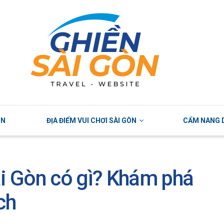
ÒN
ĐỊA ĐIỂM VUI CHƠI SÀI GÒN
CẨM NANG D
i Gòn có gì? Khám phá
ích