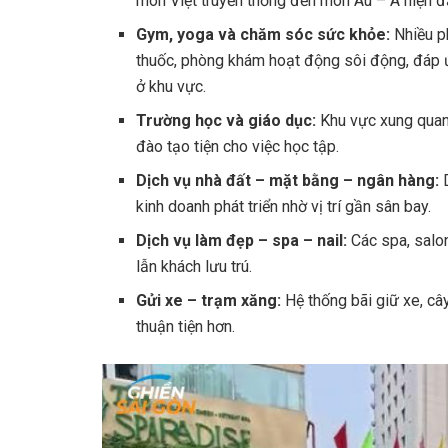
món Việt truyền thống đến món Âu – Á hiện đ
Gym, yoga và chăm sóc sức khỏe:
Nhiều p
thuốc, phòng khám hoạt động sôi động, đáp ứ
ở khu vực.
Trường học và giáo dục:
Khu vực xung quanh
đào tạo tiện cho việc học tập.
Dịch vụ nhà đất – mặt bằng – ngân hàng:
D
kinh doanh phát triển nhờ vị trí gần sân bay.
Dịch vụ làm đẹp – spa – nail:
Các spa, salon
lẫn khách lưu trú.
Gửi xe – trạm xăng:
Hệ thống bãi giữ xe, cây
thuận tiện hơn.