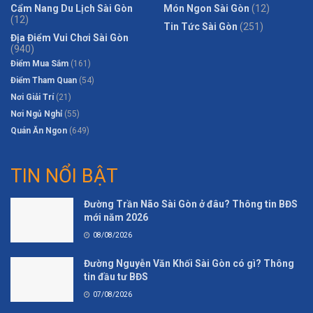
Cẩm Nang Du Lịch Sài Gòn
Món Ngon Sài Gòn
(12)
(12)
Tin Tức Sài Gòn
(251)
Địa Điểm Vui Chơi Sài Gòn
(940)
Điểm Mua Sắm
(161)
Điểm Tham Quan
(54)
Nơi Giải Trí
(21)
Nơi Ngủ Nghỉ
(55)
Quán Ăn Ngon
(649)
TIN NỔI BẬT
Đường Trần Não Sài Gòn ở đâu? Thông tin BĐS
mới năm 2026
08/08/2026
Đường Nguyễn Văn Khối Sài Gòn có gì? Thông
tin đầu tư BĐS
07/08/2026