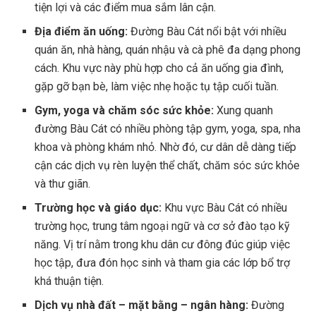
tiện lợi và các điểm mua sắm lân cận.
Địa điểm ăn uống:
Đường Bàu Cát nổi bật với nhiều
quán ăn, nhà hàng, quán nhậu và cà phê đa dạng phong
cách. Khu vực này phù hợp cho cả ăn uống gia đình,
gặp gỡ bạn bè, làm việc nhẹ hoặc tụ tập cuối tuần.
Gym, yoga và chăm sóc sức khỏe:
Xung quanh
đường Bàu Cát có nhiều phòng tập gym, yoga, spa, nha
khoa và phòng khám nhỏ. Nhờ đó, cư dân dễ dàng tiếp
cận các dịch vụ rèn luyện thể chất, chăm sóc sức khỏe
và thư giãn.
Trường học và giáo dục:
Khu vực Bàu Cát có nhiều
trường học, trung tâm ngoại ngữ và cơ sở đào tạo kỹ
năng. Vị trí nằm trong khu dân cư đông đúc giúp việc
học tập, đưa đón học sinh và tham gia các lớp bổ trợ
khá thuận tiện.
Dịch vụ nhà đất – mặt bằng – ngân hàng:
Đường