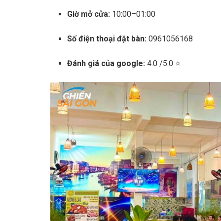
Giờ mở cửa:
10:00–01:00
Số điện thoại đặt bàn:
0961056168
Đánh giá của google:
4.0 /5.0 ⭐