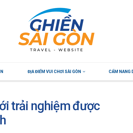
ÒN
ĐỊA ĐIỂM VUI CHƠI SÀI GÒN
CẨM NANG D
i trải nghiệm được
ch