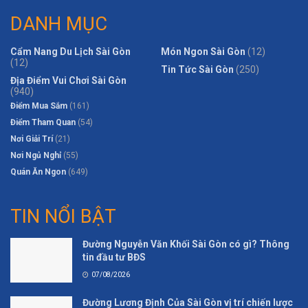
DANH MỤC
Cẩm Nang Du Lịch Sài Gòn
Món Ngon Sài Gòn
(12)
(12)
Tin Tức Sài Gòn
(250)
Địa Điểm Vui Chơi Sài Gòn
(940)
Điểm Mua Sắm
(161)
Điểm Tham Quan
(54)
Nơi Giải Trí
(21)
Nơi Ngủ Nghỉ
(55)
Quán Ăn Ngon
(649)
TIN NỔI BẬT
Đường Nguyễn Văn Khối Sài Gòn có gì? Thông
tin đầu tư BĐS
07/08/2026
Đường Lương Định Của Sài Gòn vị trí chiến lược