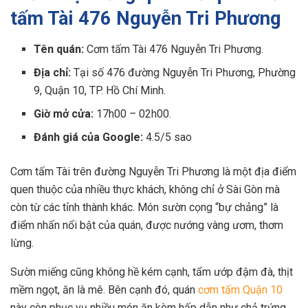
tấm Tài 476 Nguyễn Tri Phương
Tên quán:
Cơm tấm Tài 476 Nguyễn Tri Phương.
Địa chỉ:
Tại số 476 đường Nguyễn Tri Phương, Phường
9, Quận 10, TP. Hồ Chí Minh.
Giờ mở cửa:
17h00 – 02h00.
Đánh giá của Google:
4.5/5 sao
Cơm tấm Tài trên đường Nguyễn Tri Phương là một địa điểm
quen thuộc của nhiều thực khách, không chỉ ở Sài Gòn mà
còn từ các tỉnh thành khác. Món sườn cọng “bự chảng” là
điểm nhấn nổi bật của quán, được nướng vàng ươm, thơm
lừng.
Sườn miếng cũng không hề kém cạnh, tẩm ướp đậm đà, thịt
mềm ngọt, ăn là mê. Bên cạnh đó, quán
cơm tấm Quận 10
này còn phục vụ nhiều món ăn kèm hấp dẫn như chả trứng,