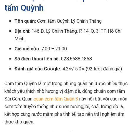
tấm Quỳnh
Tên quán:
Cơm tấm Quỳnh Lý Chính Thắng
Địa chỉ:
146 Đ. Lý Chính Thắng, P. 14, Q. 3, TP. Hồ Chí
Minh
Giờ mở cửa:
7:00 – 21:00
Số điện thoại liên hệ:
028.6688.1858
Đánh giá của Google:
4.2⭐/ 5.0⭐ (92 lượt đánh giá)
Cơm tấm Quỳnh là một trong những quán ăn được nhiều thực
khách yêu thích nhờ hương vị đậm đà, đúng chuẩn cơm tấm
Sài Gòn. Quán
quán cơm tấm Quận 3
này nổi bật với các món
cơm tấm truyền thống như sườn nướng, bì, chả, trứng ốp la,
kết hợp cùng nước mắm pha tinh tế, tạo nên trải nghiệm ẩm
thực khó quên.