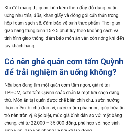
Khi đặt mang đi, quán luôn kèm theo đầy đủ dụng cụ ăn
uống như thìa, đũa, khăn giấy và đóng gói cẩn thận trong
hộp foam sạch sẽ, đảm bảo vệ sinh thực phẩm. Thời gian
giao hàng trung bình 15-25 phút tùy theo khoảng cách và
tình hình giao thông, đảm bảo món ăn vẫn còn nóng khi đến
tay khách hàng.
Có nên ghé quán cơm tấm Quỳnh
để trải nghiệm ăn uống không?
Nếu bạn đang tìm một quán cơm tấm ngon, giá rẻ tại
TP.HCM, cơm tấm Quỳnh chắc chắn là một lựa chọn đáng
thử. Món ăn tại quán được chế biến chỉn chu, sườn nướng
thơm mềm, bì chả đậm vị, nước mắm pha ngon, giúp bữa ăn
trở nên tròn vị. Đặc biệt, mức giá bình dân so với mặt bằng
chung, chỉ từ 22.000 – 35.000 đồng, phù hợp với học sinh,
sinh viên, dân văn phòng và người lao động.