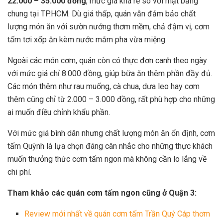
22.000 – 35.000 đồng
, mức giá khá rẻ so với mặt bằng
chung tại TP.HCM. Dù giá thấp, quán vẫn đảm bảo chất
lượng món ăn với sườn nướng thơm mềm, chả đậm vị, cơm
tấm tơi xốp ăn kèm nước mắm pha vừa miệng.
Ngoài các món cơm, quán còn có thực đơn canh theo ngày
với mức giá chỉ 8.000 đồng, giúp bữa ăn thêm phần đầy đủ.
Các món thêm như rau muống, cà chua, dưa leo hay cơm
thêm cũng chỉ từ 2.000 – 3.000 đồng, rất phù hợp cho những
ai muốn điều chỉnh khẩu phần.
Với mức giá bình dân nhưng chất lượng món ăn ổn định, cơm
tấm Quỳnh là lựa chọn đáng cân nhắc cho những thực khách
muốn thưởng thức cơm tấm ngon mà không cần lo lắng về
chi phí.
Tham khảo các quán cơm tấm ngon cũng ở Quận 3:
Review mới nhất về quán cơm tấm Trần Quý Cáp thơm