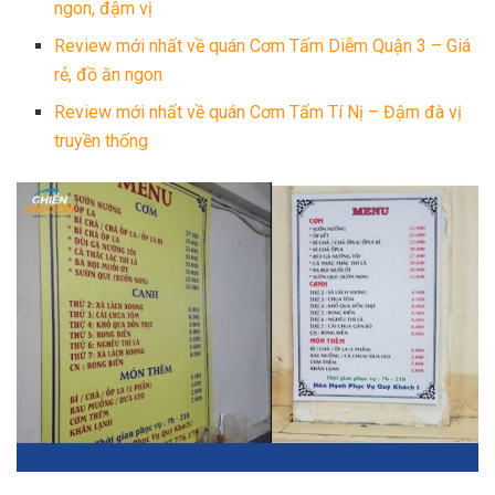
ngon, đậm vị
Review mới nhất về quán Cơm Tấm Diễm Quận 3 – Giá
rẻ, đồ ăn ngon
Review mới nhất về quán Cơm Tấm Tí Nị – Đậm đà vị
truyền thống