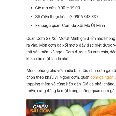
Giờ mở cửa: 9:00 – 19:00
Số điện thoại liên hệ: 0906.348.837
Fanpage quán: Cơm Gà Xối Mỡ Út Minh
Quán Cơm Gà Xối Mỡ Út Minh ghi điểm nhờ không g
ra vào. Món cơm gà xối mỡ ở đây đặc biệt được yê
thịt vẫn mềm và ngọt. Cơm được nấu vừa chín, dẻ
khách ăn một lần là nhớ.
Menu phong phú với nhiều biến tấu như cơm gà sốt
chọn theo khẩu vị. Ngoài cơm, quán
cơm gà ngon 
topping thêm vô cùng hấp dẫn. Giá cả phải chăng,
thiện, xứng đáng là một trong những quán cơm gà 