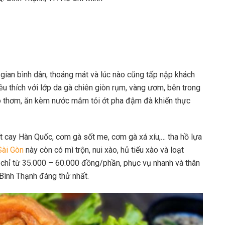
ian bình dân, thoáng mát và lúc nào cũng tấp nập khách
u thích với lớp da gà chiên giòn rụm, vàng ươm, bên trong
o thơm, ăn kèm nước mắm tỏi ớt pha đậm đà khiến thực
 cay Hàn Quốc, cơm gà sốt me, cơm gà xá xíu,… tha hồ lựa
Sài Gòn
này còn có mì trộn, nui xào, hủ tiếu xào và loạt
 chỉ từ 35.000 – 60.000 đồng/phần, phục vụ nhanh và thân
Bình Thạnh đáng thử nhất.