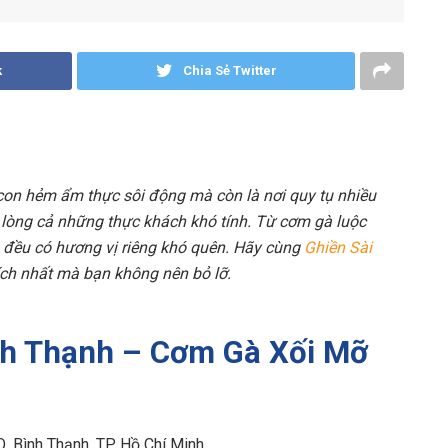
k
Chia Sẻ Twitter
con hẻm ẩm thực sôi động mà còn là nơi quy tụ nhiều
lòng cả những thực khách khó tính. Từ cơm gà luộc
đều có hương vị riêng khó quên. Hãy cùng
Ghiền Sài
ch nhất mà bạn không nên bỏ lỡ.
nh Thạnh – Cơm Gà Xối Mỡ
Q. Bình Thạnh, TP. Hồ Chí Minh