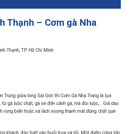
nh Thạnh – Cơm gà Nha
ình Thạnh, TP. Hồ Chí Minh
n Trung giữa lòng Sài Gòn thì Cơm Gà Nha Trang là lựa
từ gà luộc chặt, gà xé đến cánh gà, má đùi luộc,… Giá dao
h rong biển hoặc xá lách xoong thanh mát đúng chất quê
g khách, đặc biệt vào buổi trưa và tối. Một điểm cộng lớn