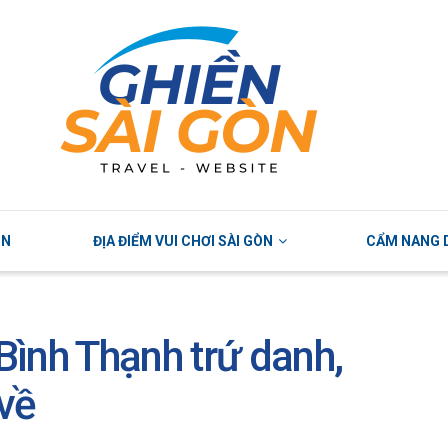
ÒN
ĐỊA ĐIỂM VUI CHƠI SÀI GÒN
CẨM NANG D
ình Thạnh trứ danh,
về