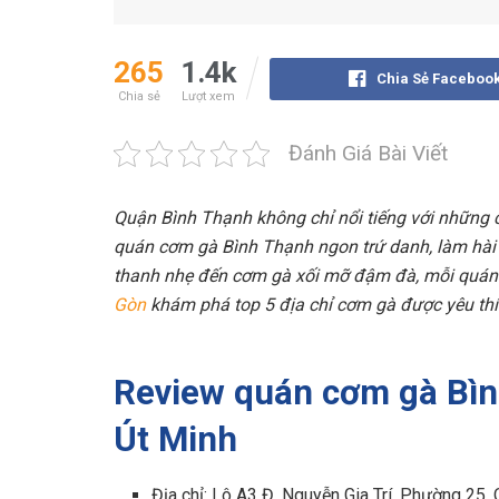
265
1.4k
Chia Sẻ Faceboo
Chia sẻ
Lượt xem
Đánh Giá Bài Viết
Quận Bình Thạnh không chỉ nổi tiếng với những 
quán cơm gà Bình Thạnh ngon trứ danh, làm hài 
thanh nhẹ đến cơm gà xối mỡ đậm đà, mỗi quán 
Gòn
khám phá top 5 địa chỉ cơm gà được yêu thí
Review quán cơm gà Bì
Út Minh
Địa chỉ: Lô A3 Đ. Nguyễn Gia Trí, Phường 25, 