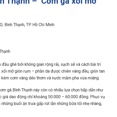
nh Thạnh – Cơm gà xối mỡ
 Q. Bình Thạnh, TP. Hồ Chí Minh
 Thạnh
đầu ghé bởi không gian rộng rãi, sạch sẽ và cách bài trí
à xối mỡ giòn rụm – phần da được chiên vàng đều, giòn tan
ăn kèm cơm vàng dẻo thơm và nước mắm pha vừa miệng.
cơm gà Bình Thạnh này còn có nhiều lựa chọn hấp dẫn như
c giá dao động chỉ khoảng 50.000 – 60.000 đồng. Phục vụ
ả những buổi ăn trưa gấp rút lẫn những bữa tối nhẹ nhàng,