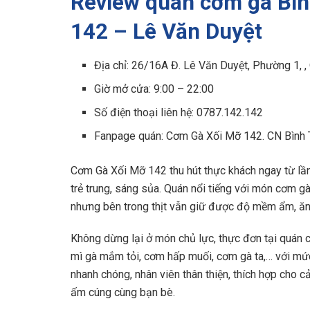
Review quán cơm gà Bì
142 – Lê Văn Duyệt
Địa chỉ: 26/16A Đ. Lê Văn Duyệt, Phường 1, ,
Giờ mở cửa: 9:00 – 22:00
Số điện thoại liên hệ: 0787.142.142
Fanpage quán: Cơm Gà Xối Mỡ 142. CN Bình
Cơm Gà Xối Mỡ 142 thu hút thực khách ngay từ lần 
trẻ trung, sáng sủa. Quán nổi tiếng với món cơm g
nhưng bên trong thịt vẫn giữ được độ mềm ẩm, 
Không dừng lại ở món chủ lực, thực đơn tại quán 
mì gà mắm tỏi, cơm hấp muối, cơm gà ta,… với mứ
nhanh chóng, nhân viên thân thiện, thích hợp cho c
ấm cúng cùng bạn bè.