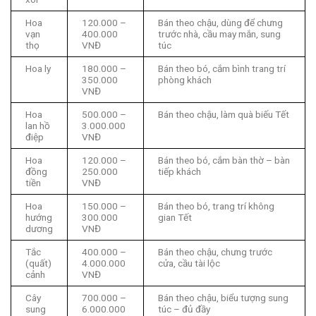
Hoa
120.000 –
Bán theo chậu, dùng để chưng
vạn
400.000
trước nhà, cầu may mắn, sung
thọ
VNĐ
túc
Hoa ly
180.000 –
Bán theo bó, cắm bình trang trí
350.000
phòng khách
VNĐ
Hoa
500.000 –
Bán theo chậu, làm quà biếu Tết
lan hồ
3.000.000
điệp
VNĐ
Hoa
120.000 –
Bán theo bó, cắm bàn thờ – bàn
đồng
250.000
tiếp khách
tiền
VNĐ
Hoa
150.000 –
Bán theo bó, trang trí không
hướng
300.000
gian Tết
dương
VNĐ
Tắc
400.000 –
Bán theo chậu, chưng trước
(quất)
4.000.000
cửa, cầu tài lộc
cảnh
VNĐ
Cây
700.000 –
Bán theo chậu, biểu tượng sung
sung
6.000.000
túc – đủ đầy