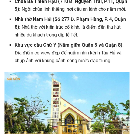
Chùa Bà Thiên Hậu (710 Đ. Nguyễn Trãi, P.11, Quận
5):
Ngôi chùa linh thiêng, nơi cầu an lành cho năm mới.
Nhà thờ Nam Hải (Số 277 Đ. Phạm Hùng, P. 4, Quận
8):
Nhà thờ với kiến trúc cổ kính, là điểm đến thu hút
nhiều du khách trong dịp lễ Tết.
Khu vực cầu Chữ Y (Nằm giữa Quận 5 và Quận 8):
Địa điểm có view đẹp để ngắm nhìn kênh Tàu Hủ và
chụp ảnh với khung cảnh sông nước đặc trưng.