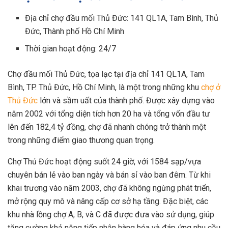
Địa chỉ chợ đầu mối Thủ Đức: 141 QL1A, Tam Bình, Thủ
Đức, Thành phố Hồ Chí Minh
Thời gian hoạt động: 24/7
Chợ đầu mối Thủ Đức, tọa lạc tại địa chỉ 141 QL1A, Tam
Bình, TP. Thủ Đức, Hồ Chí Minh, là một trong những khu
chợ ở
Thủ Đức
lớn và sầm uất của thành phố. Được xây dựng vào
năm 2002 với tổng diện tích hơn 20 ha và tổng vốn đầu tư
lên đến 182,4 tỷ đồng, chợ đã nhanh chóng trở thành một
trong những điểm giao thương quan trọng.
Chợ Thủ Đức hoạt động suốt 24 giờ, với 1584 sạp/vựa
chuyên bán lẻ vào ban ngày và bán sỉ vào ban đêm. Từ khi
khai trương vào năm 2003, chợ đã không ngừng phát triển,
mở rộng quy mô và nâng cấp cơ sở hạ tầng. Đặc biệt, các
khu nhà lồng chợ A, B, và C đã được đưa vào sử dụng, giúp
tăng cường khả năng tiếp nhận hàng hóa và đáp ứng nhu cầu