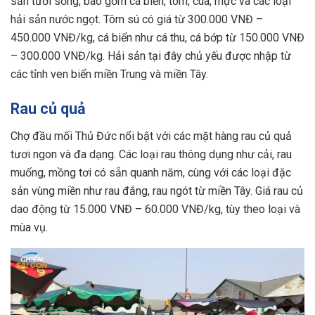
sản tươi sống, bao gồm cá biển, tôm, cua, mực và các loại
hải sản nước ngọt. Tôm sú có giá từ 300.000 VNĐ –
450.000 VNĐ/kg, cá biển như cá thu, cá bớp từ 150.000 VNĐ
– 300.000 VNĐ/kg. Hải sản tại đây chủ yếu được nhập từ
các tỉnh ven biển miền Trung và miền Tây.
Rau củ quả
Chợ đầu mối Thủ Đức nổi bật với các mặt hàng rau củ quả
tươi ngon và đa dạng. Các loại rau thông dụng như cải, rau
muống, mồng tơi có sẵn quanh năm, cùng với các loại đặc
sản vùng miền như rau đắng, rau ngót từ miền Tây. Giá rau củ
dao động từ 15.000 VNĐ – 60.000 VNĐ/kg, tùy theo loại và
mùa vụ.