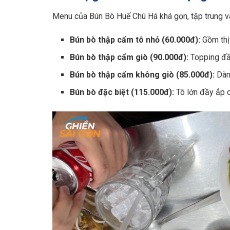
Menu của Bún Bò Huế Chú Há khá gọn, tập trung v
Bún bò thập cẩm tô nhỏ (60.000đ):
Gồm thịt
Bún bò thập cẩm giò (90.000đ):
Topping đầ
Bún bò thập cẩm không giò (85.000đ):
Dành
Bún bò đặc biệt (115.000đ):
Tô lớn đầy ắp c