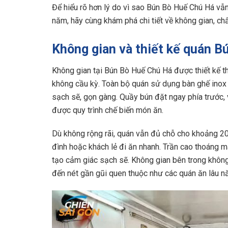
Để hiểu rõ hơn lý do vì sao Bún Bò Huế Chú Há vẫ
năm, hãy cùng khám phá chi tiết về không gian, ch
Không gian và thiết kế quán B
Không gian tại Bún Bò Huế Chú Há được thiết kế t
không cầu kỳ. Toàn bộ quán sử dụng bàn ghế inox 
sạch sẽ, gọn gàng. Quầy bún đặt ngay phía trước, 
được quy trình chế biến món ăn.
Dù không rộng rãi, quán vẫn đủ chỗ cho khoảng 20
đình hoặc khách lẻ đi ăn nhanh. Trần cao thoáng m
tạo cảm giác sạch sẽ. Không gian bên trong không 
đến nét gần gũi quen thuộc như các quán ăn lâu nă