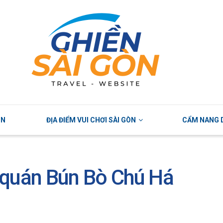
ÒN
ĐỊA ĐIỂM VUI CHƠI SÀI GÒN
CẨM NANG D
 quán Bún Bò Chú Há