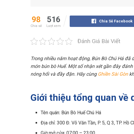
98
516
Chia Sẻ Facebook
Chia sẻ
Lượt xem
Đánh Giá Bài Viết
Trong nhiều năm hoạt động, Bún Bò Chú Há đã để
món bún bò Huế. Một số nhận xét gần đây đánh 
nóng hổi và đầy đặn. Hãy cùng
Ghiền Sài Gòn
kh
Giới thiệu tổng quan về
Tên quán: Bún Bò Huế Chú Há
Địa chỉ: 300 Đ. Võ Văn Tần, P. 5, Q 3, TP. Hồ 
Giờ mở cửa: 07:00 – 23:00