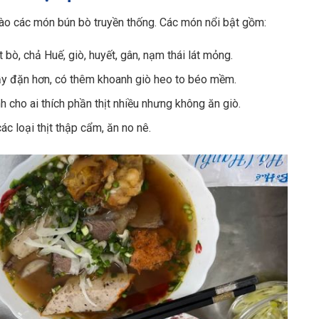
ào các món bún bò truyền thống. Các món nổi bật gồm:
 bò, chả Huế, giò, huyết, gân, nạm thái lát mỏng.
y đặn hơn, có thêm khoanh giò heo to béo mềm.
 cho ai thích phần thịt nhiều nhưng không ăn giò.
ác loại thịt thập cẩm, ăn no nê.