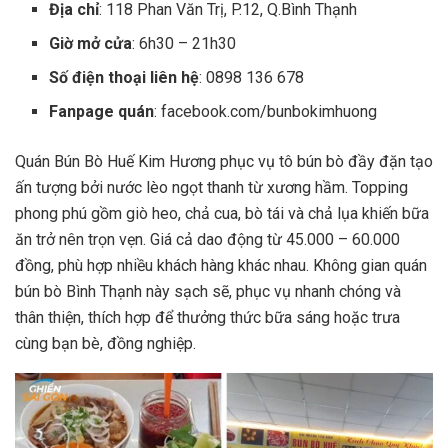
Địa chỉ
: 118 Phan Văn Trị, P.12, Q.Bình Thạnh
Giờ mở cửa
: 6h30 – 21h30
Số điện thoại liên hệ
: 0898 136 678
Fanpage quán
: facebook.com/bunbokimhuong
Quán Bún Bò Huế Kim Hương phục vụ tô bún bò đầy đặn tạo
ấn tượng bởi nước lèo ngọt thanh từ xương hầm. Topping
phong phú gồm giò heo, chả cua, bò tái và chả lụa khiến bữa
ăn trở nên trọn vẹn. Giá cả dao động từ 45.000 – 60.000
đồng, phù hợp nhiều khách hàng khác nhau. Không gian quán
bún bò Bình Thạnh này sạch sẽ, phục vụ nhanh chóng và
thân thiện, thích hợp để thưởng thức bữa sáng hoặc trưa
cùng bạn bè, đồng nghiệp.