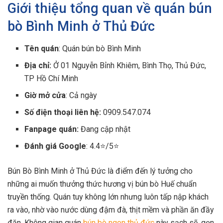
Giới thiệu tổng quan về quán bún
bò Bình Minh ở Thủ Đức
Tên quán
: Quán bún bò Bình Minh
Địa chỉ:
Ở 01 Nguyễn Bỉnh Khiêm, Bình Thọ, Thủ Đức,
TP Hồ Chí Minh
Giờ mở cửa
: Cả ngày
Số điện thoại liên hệ:
0909.547.074
Fanpage quán:
Đang cập nhật
Đánh giá Google
: 4.4⭐/5⭐
Bún Bò Bình Minh ở Thủ Đức là điểm đến lý tưởng cho
những ai muốn thưởng thức hương vị bún bò Huế chuẩn
truyền thống. Quán tuy không lớn nhưng luôn tấp nập khách
ra vào, nhờ vào nước dùng đậm đà, thịt mềm và phần ăn đầy
đặn. Không gian quán
bún bò ngon thủ đức
này sạch sẽ, gọn