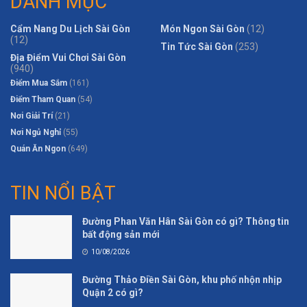
DANH MỤC
Cẩm Nang Du Lịch Sài Gòn
Món Ngon Sài Gòn
(12)
(12)
Tin Tức Sài Gòn
(253)
Địa Điểm Vui Chơi Sài Gòn
(940)
Điểm Mua Sắm
(161)
Điểm Tham Quan
(54)
Nơi Giải Trí
(21)
Nơi Ngủ Nghỉ
(55)
Quán Ăn Ngon
(649)
TIN NỔI BẬT
Đường Phan Văn Hân Sài Gòn có gì? Thông tin
bất động sản mới
10/08/2026
Đường Thảo Điền Sài Gòn, khu phố nhộn nhịp
Quận 2 có gì?