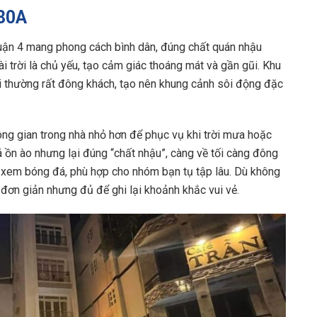
 80A
quận 4 mang phong cách bình dân, đúng chất quán nhậu
 trời là chủ yếu, tạo cảm giác thoáng mát và gần gũi. Khu
ối thường rất đông khách, tạo nên khung cảnh sôi động đặc
ông gian trong nhà nhỏ hơn để phục vụ khi trời mưa hoặc
 ồn ào nhưng lại đúng “chất nhậu”, càng về tối càng đông
 xem bóng đá, phù hợp cho nhóm bạn tụ tập lâu. Dù không
 đơn giản nhưng đủ để ghi lại khoảnh khắc vui vẻ.