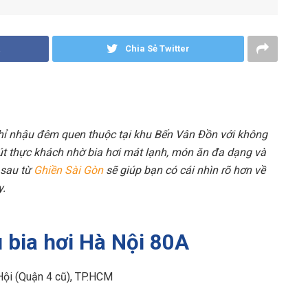
Chia Sẻ Twitter
chỉ nhậu đêm quen thuộc tại khu Bến Vân Đồn với không
hút thực khách nhờ bia hơi mát lạnh, món ăn đa dạng và
 sau từ
Ghiền Sài Gòn
sẽ giúp bạn có cái nhìn rõ hơn về
y.
 bia hơi Hà Nội 80A
ội (Quận 4 cũ), TP.HCM