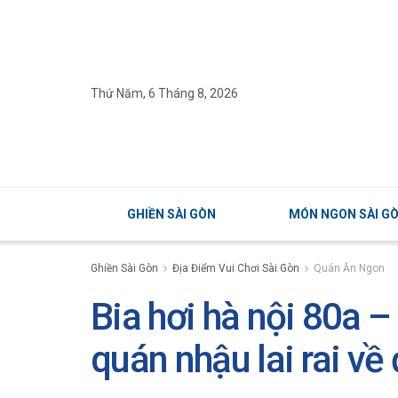
Thứ Năm, 6 Tháng 8, 2026
GHIỀN SÀI GÒN
MÓN NGON SÀI G
Ghiền Sài Gòn
Địa Điểm Vui Chơi Sài Gòn
Quán Ăn Ngon
Bia hơi hà nội 80a –
quán nhậu lai rai v