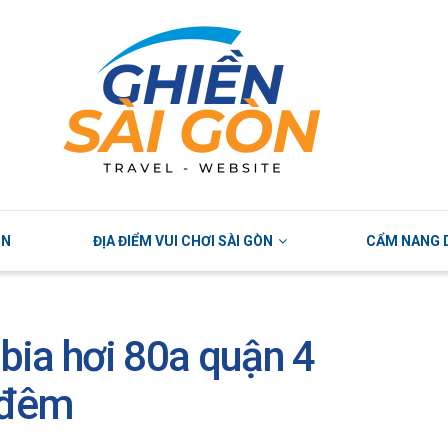
ÒN
ĐỊA ĐIỂM VUI CHƠI SÀI GÒN
CẨM NANG D
 bia hơi 80a quận 4
ề đêm