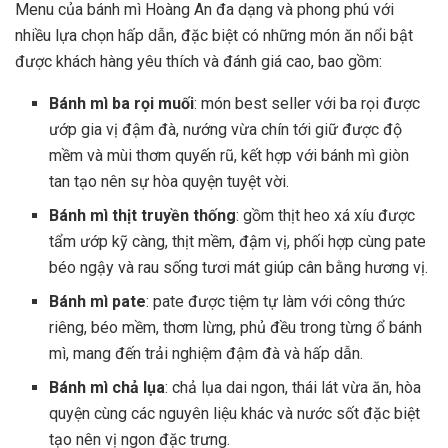
Menu của bánh mì Hoàng An đa dạng và phong phú với
nhiều lựa chọn hấp dẫn, đặc biệt có những món ăn nổi bật
được khách hàng yêu thích và đánh giá cao, bao gồm:
Bánh mì ba rọi muối
: món best seller với ba rọi được
ướp gia vị đậm đà, nướng vừa chín tới giữ được độ
mềm và mùi thơm quyến rũ, kết hợp với bánh mì giòn
tan tạo nên sự hòa quyện tuyệt vời.
Bánh mì thịt truyền thống
: gồm thịt heo xá xíu được
tẩm ướp kỹ càng, thịt mềm, đậm vị, phối hợp cùng pate
béo ngậy và rau sống tươi mát giúp cân bằng hương vị.
Bánh mì pate
: pate được tiệm tự làm với công thức
riêng, béo mềm, thơm lừng, phủ đều trong từng ổ bánh
mì, mang đến trải nghiệm đậm đà và hấp dẫn.
Bánh mì chả lụa
: chả lụa dai ngon, thái lát vừa ăn, hòa
quyện cùng các nguyên liệu khác và nước sốt đặc biệt
tạo nên vị ngon đặc trưng.