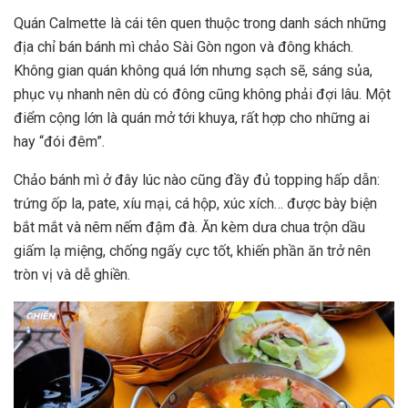
Quán Calmette là cái tên quen thuộc trong danh sách những
địa chỉ bán bánh mì chảo Sài Gòn ngon và đông khách.
Không gian quán không quá lớn nhưng sạch sẽ, sáng sủa,
phục vụ nhanh nên dù có đông cũng không phải đợi lâu. Một
điểm cộng lớn là quán mở tới khuya, rất hợp cho những ai
hay “đói đêm”.
Chảo bánh mì ở đây lúc nào cũng đầy đủ topping hấp dẫn:
trứng ốp la, pate, xíu mại, cá hộp, xúc xích… được bày biện
bắt mắt và nêm nếm đậm đà. Ăn kèm dưa chua trộn dầu
giấm lạ miệng, chống ngấy cực tốt, khiến phần ăn trở nên
tròn vị và dễ ghiền.