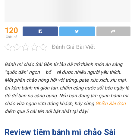
120
Chia sẻ
Đánh Giá Bài Viết
Bánh mì chảo Sài Gòn từ lâu đã trở thành món ăn sáng
“quốc dân” ngon – bổ – rẻ được nhiều người yêu thích.
Một phần chảo nóng hổi với trứng, pate, xúc xích, xíu mại,
ăn kèm bánh mì giòn tan, chấm cùng nước sốt béo ngậy là
đủ để bạn no căng bụng. Nếu bạn đang tìm quán bánh mì
chảo vừa ngon vừa đông khách, hãy cùng
Ghiền Sài Gòn
điểm qua 5 cái tên nổi bật nhất tại đây!
Review tiệm bánh mì chảo Sài