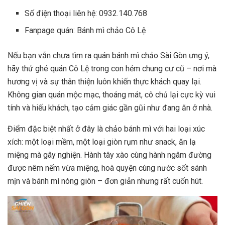
Số điện thoại liên hệ: 0932.140.768
Fanpage quán: Bánh mì chảo Cô Lệ
Nếu bạn vẫn chưa tìm ra quán bánh mì chảo Sài Gòn ưng ý,
hãy thử ghé quán Cô Lệ trong con hẻm chung cư cũ – nơi mà
hương vị và sự thân thiện luôn khiến thực khách quay lại.
Không gian quán mộc mạc, thoáng mát, cô chủ lại cực kỳ vui
tính và hiếu khách, tạo cảm giác gần gũi như đang ăn ở nhà.
Điểm đặc biệt nhất ở đây là chảo bánh mì với hai loại xúc
xích: một loại mềm, một loại giòn rụm như snack, ăn lạ
miệng mà gây nghiện. Hành tây xào cùng hành ngâm đường
được nêm nếm vừa miệng, hoà quyện cùng nước sốt sánh
mịn và bánh mì nóng giòn – đơn giản nhưng rất cuốn hút.