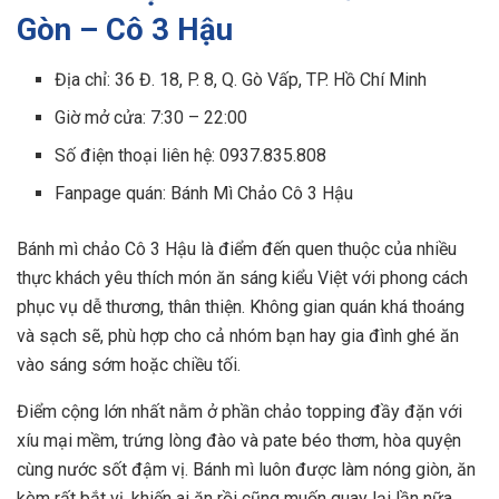
Gòn – Cô 3 Hậu
Địa chỉ: 36 Đ. 18, P. 8, Q. Gò Vấp, TP. Hồ Chí Minh
Giờ mở cửa: 7:30 – 22:00
Số điện thoại liên hệ: 0937.835.808
Fanpage quán: Bánh Mì Chảo Cô 3 Hậu
Bánh mì chảo Cô 3 Hậu là điểm đến quen thuộc của nhiều
thực khách yêu thích món ăn sáng kiểu Việt với phong cách
phục vụ dễ thương, thân thiện. Không gian quán khá thoáng
và sạch sẽ, phù hợp cho cả nhóm bạn hay gia đình ghé ăn
vào sáng sớm hoặc chiều tối.
Điểm cộng lớn nhất nằm ở phần chảo topping đầy đặn với
xíu mại mềm, trứng lòng đào và pate béo thơm, hòa quyện
cùng nước sốt đậm vị. Bánh mì luôn được làm nóng giòn, ăn
kèm rất bắt vị, khiến ai ăn rồi cũng muốn quay lại lần nữa.