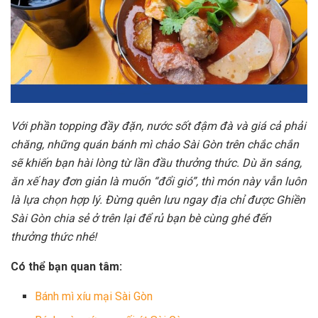
Với phần topping đầy đặn, nước sốt đậm đà và giá cả phải
chăng, những quán bánh mì chảo Sài Gòn trên chắc chắn
sẽ khiến bạn hài lòng từ lần đầu thưởng thức. Dù ăn sáng,
ăn xế hay đơn giản là muốn “đổi gió”, thì món này vẫn luôn
là lựa chọn hợp lý. Đừng quên lưu ngay địa chỉ được Ghiền
Sài Gòn chia sẻ ở trên lại để rủ bạn bè cùng ghé đến
thưởng thức nhé!
Có thể bạn quan tâm:
Bánh mì xíu mại Sài Gòn