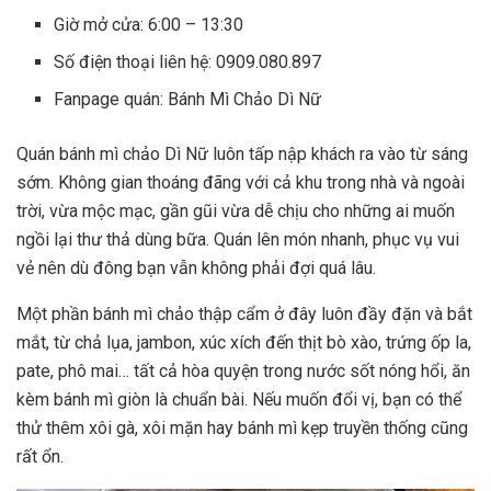
Giờ mở cửa: 6:00 – 13:30
Số điện thoại liên hệ: 0909.080.897
Fanpage quán: Bánh Mì Chảo Dì Nữ
Quán bánh mì chảo Dì Nữ luôn tấp nập khách ra vào từ sáng
sớm. Không gian thoáng đãng với cả khu trong nhà và ngoài
trời, vừa mộc mạc, gần gũi vừa dễ chịu cho những ai muốn
ngồi lại thư thả dùng bữa. Quán lên món nhanh, phục vụ vui
vẻ nên dù đông bạn vẫn không phải đợi quá lâu.
Một phần bánh mì chảo thập cẩm ở đây luôn đầy đặn và bắt
mắt, từ chả lụa, jambon, xúc xích đến thịt bò xào, trứng ốp la,
pate, phô mai… tất cả hòa quyện trong nước sốt nóng hổi, ăn
kèm bánh mì giòn là chuẩn bài. Nếu muốn đổi vị, bạn có thể
thử thêm xôi gà, xôi mặn hay bánh mì kẹp truyền thống cũng
rất ổn.