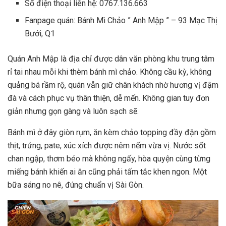
Số điện thoại liên hệ: 0767.136.663
Fanpage quán: Bánh Mì Chảo ” Anh Mập ” – 93 Mạc Thị
Bưởi, Q1
Quán Anh Mập là địa chỉ được dân văn phòng khu trung tâm
rỉ tai nhau mỗi khi thèm bánh mì chảo. Không cầu kỳ, không
quảng bá rầm rộ, quán vẫn giữ chân khách nhờ hương vị đậm
đà và cách phục vụ thân thiện, dễ mến. Không gian tuy đơn
giản nhưng gọn gàng và luôn sạch sẽ.
Bánh mì ở đây giòn rụm, ăn kèm chảo topping đầy đặn gồm
thịt, trứng, pate, xúc xích được nêm nếm vừa vị. Nước sốt
chan ngập, thơm béo mà không ngấy, hòa quyện cùng từng
miếng bánh khiến ai ăn cũng phải tấm tắc khen ngon. Một
bữa sáng no nê, đúng chuẩn vị Sài Gòn.