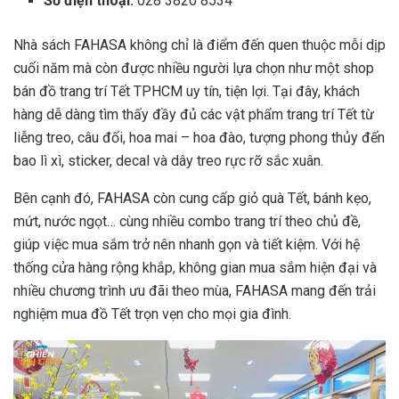
Số điện thoại:
028 3820 8534
Nhà sách FAHASA không chỉ là điểm đến quen thuộc mỗi dịp
cuối năm mà còn được nhiều người lựa chọn như một shop
bán đồ trang trí Tết TPHCM uy tín, tiện lợi. Tại đây, khách
hàng dễ dàng tìm thấy đầy đủ các vật phẩm trang trí Tết từ
liễng treo, câu đối, hoa mai – hoa đào, tượng phong thủy đến
bao lì xì, sticker, decal và dây treo rực rỡ sắc xuân.
Bên cạnh đó, FAHASA còn cung cấp giỏ quà Tết, bánh kẹo,
mứt, nước ngọt… cùng nhiều combo trang trí theo chủ đề,
giúp việc mua sắm trở nên nhanh gọn và tiết kiệm. Với hệ
thống cửa hàng rộng khắp, không gian mua sắm hiện đại và
nhiều chương trình ưu đãi theo mùa, FAHASA mang đến trải
nghiệm mua đồ Tết trọn vẹn cho mọi gia đình.