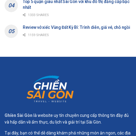
Top 5 quận giàu nhất Sài Gòn với khu đô thị đẳng cấp bậc
nhất
1333 SHARES
Review vở xiếc Vùng Đất Kỳ Bí: Trình diễn, giá vé, chỗ ngồi
1159 SHARES
Ghiền Sài Gòn
là website uy tín chuyên cung cấp thông tin đầy đủ
và hấp dẫn về ẩm thực, du lịch và giải trí tại Sài Gòn.
Tại đây, bạn có thể dễ dàng khám phá những món ăn ngon, các địa