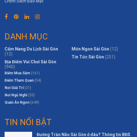
Chính Sách Bảo Mật
DANH MỤC
Cẩm Nang Du Lịch Sài Gòn
Món Ngon Sài Gòn
(12)
(12)
Tin Tức Sài Gòn
(251)
Địa Điểm Vui Chơi Sài Gòn
(940)
Điểm Mua Sắm
(161)
Điểm Tham Quan
(54)
Nơi Giải Trí
(21)
Nơi Ngủ Nghỉ
(55)
Quán Ăn Ngon
(649)
TIN NỔI BẬT
Đường Trần Não Sài Gòn ở đâu? Thông tin BĐS