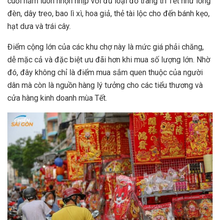
cuối năm luôn nhộn nhịp với đủ loại đồ trang trí Tết như lồng
đèn, dây treo, bao lì xì, hoa giả, thẻ tài lộc cho đến bánh kẹo,
hạt dưa và trái cây.
Điểm cộng lớn của các khu chợ này là mức giá phải chăng,
dễ mặc cả và đặc biệt ưu đãi hơn khi mua số lượng lớn. Nhờ
đó, đây không chỉ là điểm mua sắm quen thuộc của người
dân mà còn là nguồn hàng lý tưởng cho các tiểu thương và
cửa hàng kinh doanh mùa Tết.